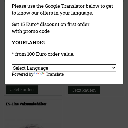
Please use the Google Translator below to get
Vakuumiergerät V.300 Black
Lava-Top Vakuumdeckel
to know our offers in your language.
Get 15 Euro* discount on first order
with promo code
YOURLANDIG
* from 100 Euro order value.
8,50 €
489,00 €
inklusive MwSt.
exkl.
Powered by
Translate
inklusive MwSt.
exkl.
Versandkosten
Versandkosten
Jetzt kaufen
Jetzt kaufen
ES-Line Vakuumbehälter