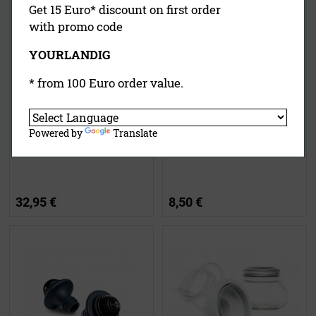
Get 15 Euro* discount on first order
with promo code
YOURLANDIG
* from 100 Euro order value.
Powered by
Translate
ES-Line Vakuumbehälter
Lava-Top Vakuumdeckel
32,95 €
8,50 €