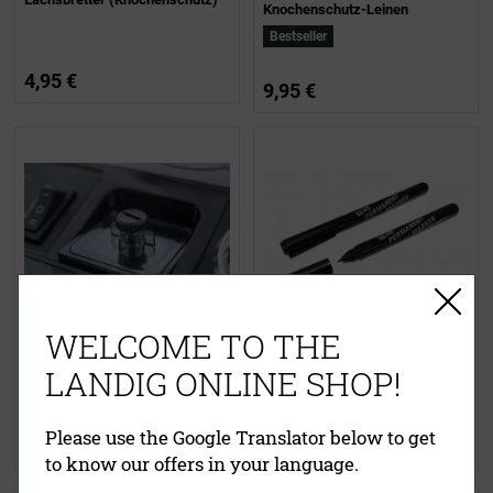
Knochenschutz-Leinen
Bestseller
4,95 €
9,95 €
WELCOME TO THE
Vakuum-Druckregulierung L+
(für ein sanftes Vakuum)
Lava Permanentmarker
LANDIG ONLINE SHOP!
Please use the Google Translator below to get
12,90 €
2,99 €
to know our offers in your language.