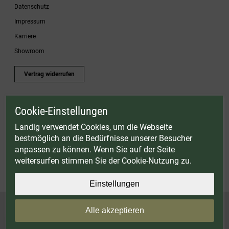
Datenschutz
Impressum
Karriere
Showroom
Vertrag widerrufen
Cookie-Einstellungen
* Gültig bis einschließlich 17.08.2026. Keine Barauszahlung möglich. Nicht mit
anderen Gutscheinaktionen kombinierbar. Nur gültig für Fleischwölfe und ausgewählte
Landig verwendet Cookies, um die Webseite
Zubehörartikel. Nicht einlösbar auf bereits rabattierte Sets.
bestmöglich an die Bedürfnisse unserer Besucher
© Landig 1982-2026 (44 Jahre Qualität)
anpassen zu können. Wenn Sie auf der Seite
Alle Preise inkl. gesetzl. Mehrwertsteuer, zuzüglich Versandkosten
weitersurfen stimmen Sie der Cookie-Nutzung zu.
Weitere Marken oder Shops der Landig + Lava GmbH & Co. KG:
LAVA - Vakuumiergeräte
|
DRY AGER - Reifeschränke
|
VIESSMANN - Kühlzellen
Einstellungen
Alle akzeptieren