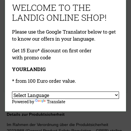
WELCOME TO THE
Vakuumiergerät V.500 Premium
Lava-Top Vakuumdeckel
(72 cm Schweißbreite)
LANDIG ONLINE SHOP!
Please use the Google Translator below to get
to know our offers in your language.
Get 15 Euro* discount on first order
with promo code
8,50 €
1.295,00 €
inklusive MwSt.
exkl.
YOURLANDIG
inklusive MwSt.
exkl.
Versandkosten
Versandkosten
* from 100 Euro order value.
Jetzt kaufen
Jetzt kaufen
Powered by
Translate
Details zur Produktsicherheit
Im Rahmen der Verordnung über die Produktsicherheit
2023/988 (General Product Safety Regulation – GPSR) stellen