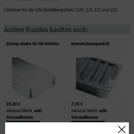
Lieferbar für die GN-Behältergrößen: (1/6, 1/3, 1/2 und 1/1)
Andere Kunden kauften auch:
Einlege-Boden für GN-Behälter
Kennzeichnungsschild
28,00 €
7,95 €
inklusive MwSt.
exkl.
inklusive MwSt.
exkl.
Versandkosten
Versandkosten
Jetzt kaufen
Jetzt kaufen