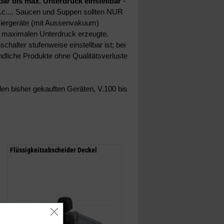
 bar bis max. Unterdruck einstellbar
-
t.c.... Saucen und Suppen sollten NUR
miergeräte (mit Aussenvakuum)
en maximalen Unterdruck erzeugte.
halter stufenweise einstellbar ist; bei
indliche Produkte ohne Qualitätsverluste
len bisher gekauften Geräten, V.100 bis
Flüssigkeitsabscheider Deckel