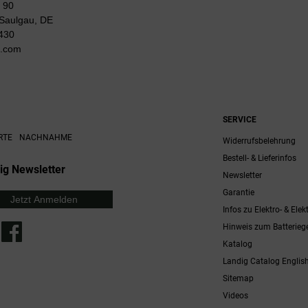
 90
Saulgau, DE
430
g.com
SERVICE
RTE
NACHNAHME
Widerrufsbelehrung
Bestell- & Lieferinfos
ig Newsletter
Newsletter
Garantie
Jetzt Anmelden
Infos zu Elektro- & Elek
Hinweis zum Batterieg
Katalog
Landig Catalog Englis
Sitemap
Videos