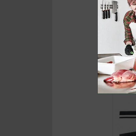
ab
24,50 €
inklusive M
Jetzt k
Schweißban