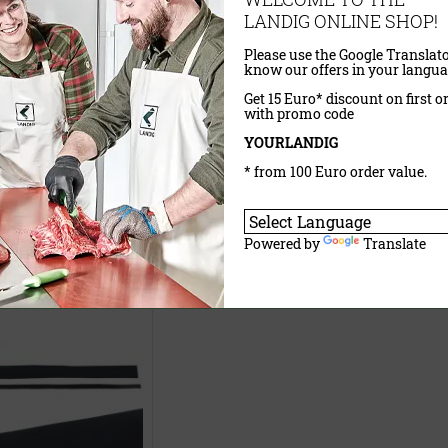
LANDIG ONLINE SHOP!
Please use the Google Translato
know our offers in your langua
Get 15 Euro* discount on first o
with promo code
ab
16,50 €
wSt.
exkl.
Versandkosten
inklusive MwSt.
exkl.
Versandkosten
YOURLANDIG
* from 100 Euro order value.
aufen
Jetzt kaufen
Powered by
Translate
d (Glasgewebefolie)