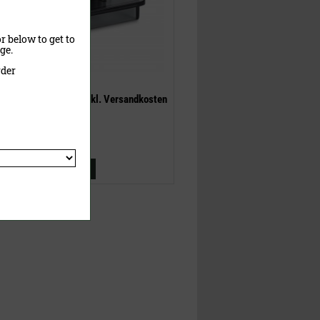
r below to get to
ge.
rder
ab
9,90 €
inklusive MwSt.
exkl.
Versandkosten
Jetzt kaufen