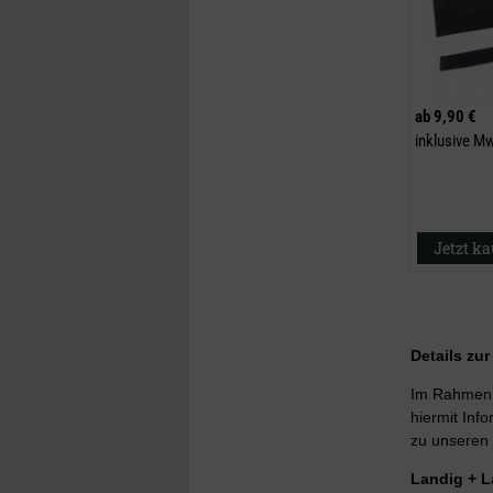
ab
9,90 €
inklusive M
Jetzt k
Details zu
Im Rahmen d
hiermit Info
zu unseren 
Landig + 