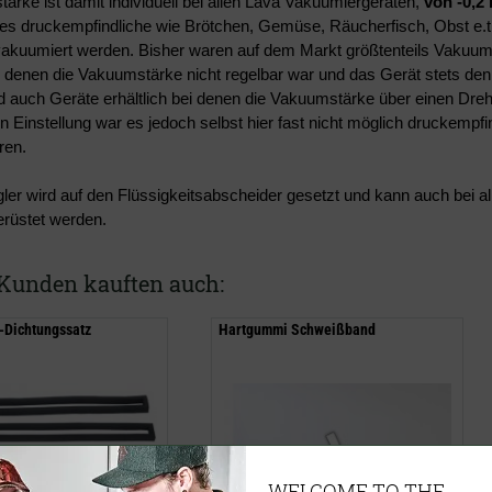
ärke ist damit individuell bei allen Lava Vakuumiergeräten,
von -0,2
alles druckempfindliche wie Brötchen, Gemüse, Räucherfisch, Obst e.
vakuumiert werden. Bisher waren auf dem Markt größtenteils Vakuu
bei denen die Vakuumstärke nicht regelbar war und das Gerät stets d
d auch Geräte erhältlich bei denen die Vakuumstärke über einen Drehsc
n Einstellung war es jedoch selbst hier fast nicht möglich druckempf
ren.
ler wird auf den Flüssigkeitsabscheider gesetzt und kann auch bei al
rüstet werden.
Kunden kauften auch:
Dichtungssatz
Hartgummi Schweißband
WELCOME TO THE