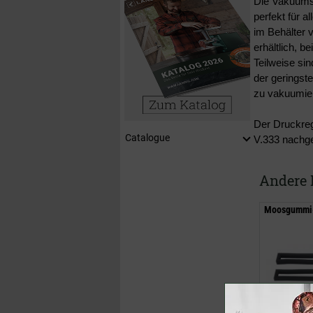
Die Vakuumst
perfekt für 
im Behälter 
erhältlich, 
Teilweise sin
der geringste
zu vakuumie
Der Druckreg
Catalogue
V.333 nachge
Andere 
Moosgummi-