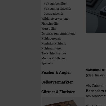
Vakuumbehälter
Vakuumier-Zubehör
Gastrozubehör
Wildbretverwertung
Fleischwölfe
Wurstfüller
Zerwirkraumeinrichtung
Kühlaggregate
Konfiskatkühlung
Kühlraumtüren
Tiefkühlschränke
Mobile Kühlboxen
Sparsets
Vakuum-Dru
Fischer & Angler
(ideal für ei
Selbstvermarkter
Als Zubehör e
Besonders 
Gärtner & Floristen
am Manomete