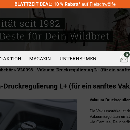
BLATTZEIT DEAL: 10 % Rabatt*
auf
Fleischwölfe
0
V-AKTION
MAGAZIN
UNTERNEHMEN
ubehör
»
VL0098 - Vakuum-Druckregulierung L+ (für ein sanf
Druckregulierung L+ (für ein sanftes Va
Vakuum Druckregulie
Die Vakuumstärke ist d
Vakuumiergeräten
einst
wie Gemüse, Räucherfisc