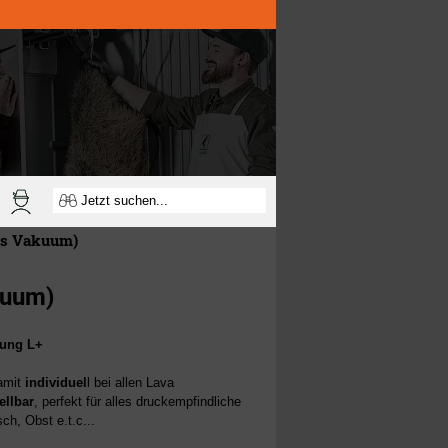
tes Vakuum)
kuum)
rung L+
amit
individuel
l bei allen Lava
ellbar
,
perfekt für alles druckempfi
ndliche
h, Obst e.t.c...