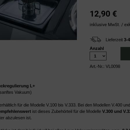
12,90
€
inklusive MwSt. / ex
Lieferzeit
3-
Anzahl
Art.-Nr.: VL0098
ckregulierung L+
n sanftes Vakuum)
rhältlich für die Modelle V.100 bis V.333. Bei den Modellen V.400 un
empfehlenswert
ist dieses Zubehörteil für d
ie
Modelle
V.300 und V.3
r abzulesen ist.