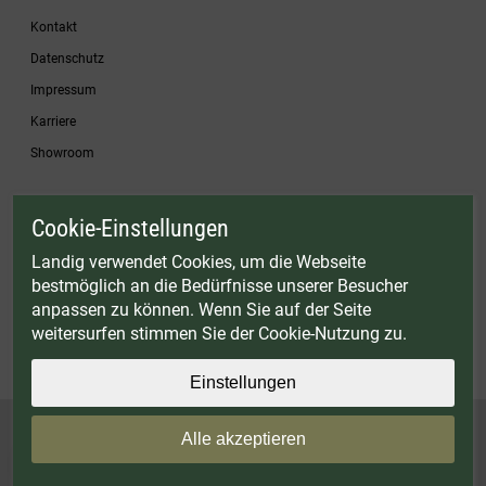
Kontakt
Datenschutz
Impressum
Karriere
Showroom
Cookie-Einstellungen
* Gültig bis einschließlich 17.08.2026. Keine Barauszahlung möglich. Nicht mit
anderen Gutscheinaktionen kombinierbar. Nur gültig für Fleischwölfe und ausgewählte
Landig verwendet Cookies, um die Webseite
Zubehörartikel. Nicht einlösbar auf bereits rabattierte Sets.
bestmöglich an die Bedürfnisse unserer Besucher
© Landig 1982-2026 (44 Jahre Qualität)
anpassen zu können. Wenn Sie auf der Seite
Alle Preise inkl. gesetzl. Mehrwertsteuer, zuzüglich Versandkosten
weitersurfen stimmen Sie der Cookie-Nutzung zu.
Weitere Marken oder Shops der Landig + Lava GmbH & Co. KG:
LAVA - Vakuumiergeräte
|
DRY AGER - Reifeschränke
|
VIESSMANN - Kühlzellen
Einstellungen
Alle akzeptieren