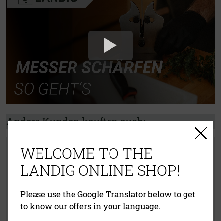
Andere Kunden kauften auch:
Vulkanus Messerschärfer VG2
Profi Messerschärfer
WELCOME TO THE
Kunststoff
LANDIG ONLINE SHOP!
Please use the Google Translator below to get
to know our offers in your language.