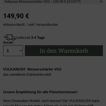
149,90
€
inklusive MwSt. / exkl.
Versandkosten
Lieferzeit
3-4 Tage
Anzahl
In den Warenkorb
VULKANUS® Messerschärfer VG2
das standfeste Edelstahlmodell
Unsere Empfehlung für alle Fleischermesser!
Next Generation Modell, noch besser! Der VULKANUS® kann
sowohl Messer mit glatter Klinge als auch mit Wellenschliff