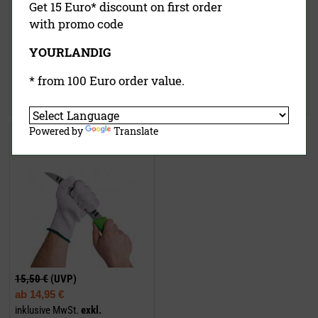
Get 15 Euro* discount on first order
with promo code
120,00 €
(UVP)
150,00 €
(UVP)
ab
79,90 €
ab
89,50 €
YOURLANDIG
inklusive MwSt.
exkl.
inklusive MwSt.
exkl.
* from 100 Euro order value.
Versandkosten
Versandkosten
Jetzt kaufen
Jetzt kaufen
Powered by
Translate
Schnittschutzhandschuh
15,50 €
(UVP)
ab
14,95 €
inklusive MwSt.
exkl.