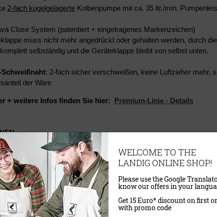
rke
2-fach kugelgelagerte
Kolbenpumpe mit ca. 35 ltr./min. Pumpenleist
ava Close System (patentiert + eingetragenes Markenzeichen)
eklappe muss nicht mehr angedrückt oder gehalten werden, durch di
komplett selbständig und die Geräteklappe bleibt von selbst unten.
-Schweißnaht
: 2-fach sicher verschweißen, keine Luftzieher mehr, s
tsanteil der Ware
er + weitere Infos finden Sie hier:
Premium-Linie - Details
ONEN
äteklappe muss dank LCS nicht mehr gehalten werden
WELCOME TO THE
tbar zu jeder Zeit auch auf den Behälter-Modus
LANDIG ONLINE SHOP!
uell einstellbare Schweißzeit - damit können Haushalts- Gewerbe- und
Please use the Google Translato
riestärke) mit einer Breite von bis zu 340 mm verschweißt werden
know our offers in your langua
ionelles Vakuumieren und Verschweißen von Lebensmitteln, Industri
Get 15 Euro* discount on first o
enbeuteln oder Endlosrollen
with promo code
ung von Folienbeuteln von individueller Länge