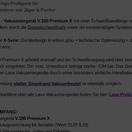
iegs-Profigerät für
umierer wie Jäger & Fischer
i - Vakuumiergerät V.100 Premium X
mit einer Schweißbandlänge v
allem durch die
Doppelschweißnaht
sowie die serienmäßigen Syste
r X-Serie:
Gerätedesign in edlem grau + technische Optimierung + d
 zuvor.
 Premium X arbeitet manuell und der Schweißvorgang wird über ein
ck eingeleitet. Der max. Unterdruck beträgt starke -0,94 bar. Das Ger
ren Lava Vakuumiergeräte durch seine besonders einfache Handhabu
endung
glatter
Siegelrand-Vakuumbeutel
ist ebenfalls möglich.
uktfilme über alle Lava Vakuumiergeräte finden Sie hier:
Lava Produ
UMFANG:
iergerät
V.100 Premium X
saugvorrichtung für Behälter (Wert: EUR 9,10)
t Vakuumbeutel, -rollen und Etiketten