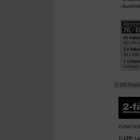
- Ausführ
V.100 Premi
FUNKTIO
1)
LTP
: L