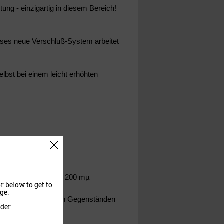
ung - einzigartig in diesem Bereich!
eses neue Verschluß-System arbeitet
elbst bei einem leicht erhöhten
 Industrie-Folien bis 200 mµ
r below to get to
ge.
eteilen und sonstigen Gegenständen
rder