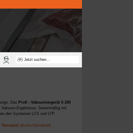
esign. Das
Profi -
Vakuumiergerät V.100
e Vakuum-Ergebnisse. Serienmäßig mit
wie den Systemen LCS und LTP.
r Versand
deutschlandweit