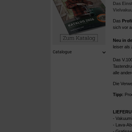
Das Einst
Vielvaku
Das
Prof
sich vor 
Neu in de
leiser als
Catalogue
Das V.100
Tastendru
alle ande
Die Verw
Tipp:
Prod
LIEFER
- Vakuum
- Lava-Ab
- Gratisse