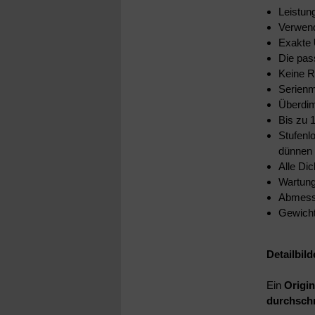
Leistu
Verwend
Exakte
Die pas
Keine R
Serien
Überdim
Bis zu 
Stufenl
dünnen 
Alle Di
Wartung
Abmess
Gewicht
Detailbild
Ein
Origin
durchschn