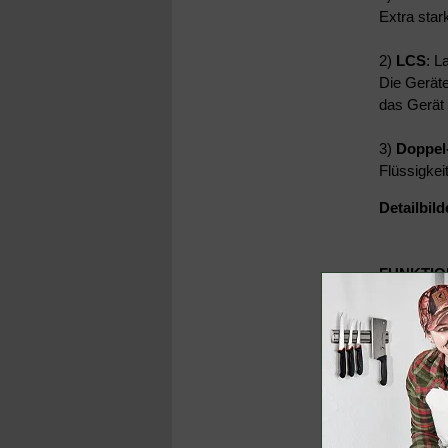
Extra sta
2)
LCS
: L
Die Gerät
das Gerät 
3)
Doppel
Flüssigkei
Detailbild
FUNKTI
Die Ger
Umschal
Individ
(Indust
Profess
mit Foli
Herstell