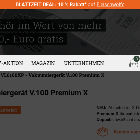
BLATTZEIT DEAL: 10 % Rabatt*
auf
Fleischwölfe
0
V-AKTION
MAGAZIN
UNTERNEHMEN
»
VL0100XP - Vakuumiergerät V.100 Premium X
iergerät V.100 Premium X
NEU:
Ab sofort im X-D
€ Zubehör
Premium X
für perfekt
Doppel
schweißnaht so
Kostenlose