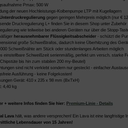
ngsaufnahme Pmax: 500 W
ung der neuen Hochleistungs-Kolbenpumpe LTP mit Kugellagern
Unterdruckregulierung
gegen geringen Mehrpreis möglich (nur € 12
sende Druckregulierung L+ finden Sie in diesem Shop unter Zubehör
egulierung wie teilweise bei anderen Geräten nur über die Stopp-Tast
mäßiger
herausnehmbarer Flüssigkeitsabscheider
- schützt die Pum
ensional große Schweißtrafos, dadurch keine Überhitzung des Gerä
1000 Schweißnähte am Stück oder stundenlanges Arbeiten möglich
os einstellbare Schweißzeit serienmäßig, perfekt um versch. starke F
Chipstüte bis hin zum stabilen 200 my-Beutel)
chtungen sind nicht verklebt sondern nur gesteckt - einfacher Austaus
sfreie Ausführung - keine Folgekosten!
ungen Gerät: 410 x 235 x 98 mm (BxTxH)
: 4,40 kg
er + weitere Infos finden Sie hier:
Premium-Linie - Details
al Lava
hält, was andere versprechen! Ein Lava ist eine langfristige In
ittliche Lebensdauer von 15 Jahren!