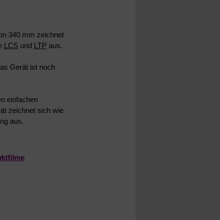
on 340 mm zeichnet
me
LCS
und
LTP
aus.
as Gerät ist noch
en einfachen
ät zeichnet sich wie
ng aus.
ktfilme