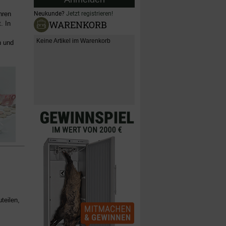
hren
Neukunde?
Jetzt registrieren!
WARENKORB
. In
Keine Artikel im Warenkorb
n und
teilen,