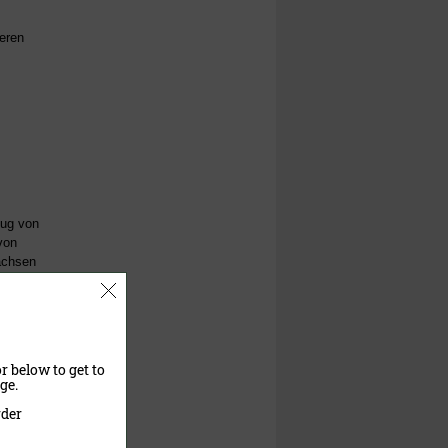
eeren
zug von
von
achsen
en
r below to get to
ge.
rder
n zum