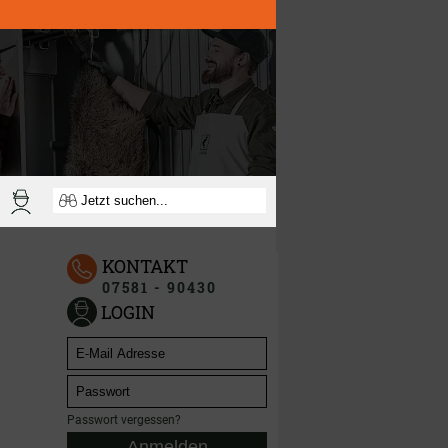
KONTAKT
07581 - 90430
LOGIN
Passwort vergessen?
Anmelden