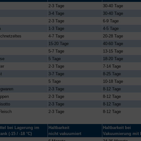
2-3 Tage
30-40 Tage
3-4 Tage
30-40 Tage
2-3 Tage
6-9 Tage
h
1-3 Tage
4-5 Tage
chnetzeltes
4-7 Tage
20-28 Tage
15-20 Tage
40-60 Tage
5-7 Tage
13-15 Tage
se
5 Tage
18-20 Tage
ter
2-3 Tage
7-14 Tage
t
3-7 Tage
8-25 Tage
5 Tage
10-18 Tage
igwaren
2-3 Tage
8-12 Tage
uppen
2-3 Tage
8-12 Tage
isotto
2-3 Tage
8-12 Tage
leisch
2-3 Tage
8-12 Tage
tel bei Lagerung im
Haltbarkeit
Haltbarkeit bei
ank (-15 / -18 °C)
nicht vakuumiert
Vakuumierung mit 