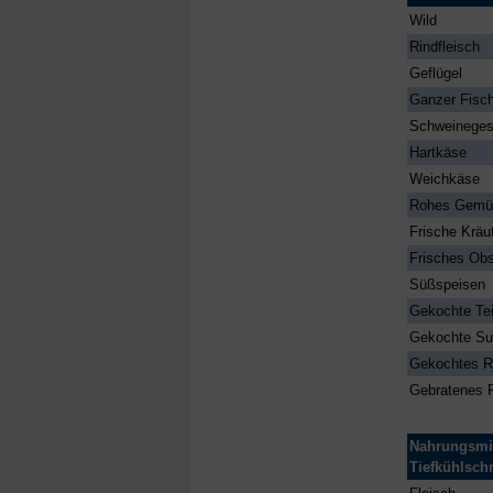
Wild
Rindfleisch
Geflügel
Ganzer Fisc
Schweineges
Hartkäse
Weichkäse
Rohes Gemü
Frische Kräu
Frisches Obs
Süßspeisen
Gekochte Te
Gekochte S
Gekochtes R
Gebratenes F
Nahrungsmit
Tiefkühlschr