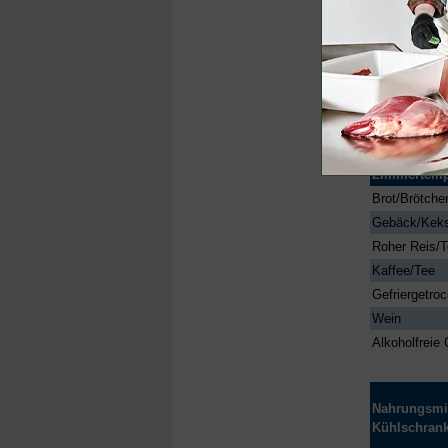
100%-igen Feu
Lava-Geräte w
Die folgenden
Vakuumverpa
Nahrungsmit
Zimmertemp
Brot/Brötche
Gebäck/Kek
Roher Reis/T
Kaffee/Tee
Gefriergetro
Wein
Alkoholfreie
Nahrungsmit
Kühlschrank 