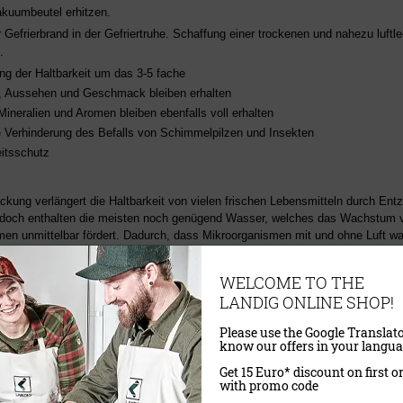
akuumbeutel erhitzen.
 Gefrierbrand in der Gefriertruhe. Schaffung einer trockenen und nahezu luftl
.
ng der Haltbarkeit um das 3-5 fache
e, Aussehen und Geschmack bleiben erhalten
Mineralien und Aromen bleiben ebenfalls voll erhalten
 Verhinderung des Befalls von Schimmelpilzen und Insekten
itsschutz
ung verlängert die Haltbarkeit von vielen frischen Lebensmitteln durch Ent
jedoch enthalten die meisten noch genügend Wasser, welches das Wachstum 
men unmittelbar fördert. Dadurch, dass Mikroorganismen mit und ohne Luft w
en die meisten Lebensmittel trotz Vakuumverpackung gekühlt oder eingefror
WELCOME TO THE
LANDIG ONLINE SHOP!
Please use the Google Translato
know our offers in your langua
tstabellen - Lava kann länger...
Get 15 Euro* discount on first o
with promo code
ängerung der Haltbarkeit um das
5 bis 10-fache
im Lebensmittelbereich bis hi