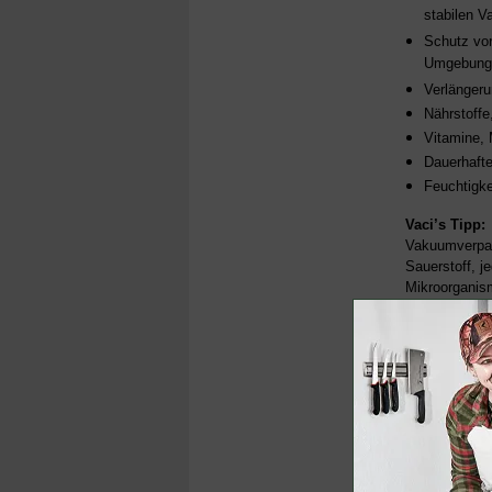
stabilen V
Schutz vor
Umgebung
Verlängeru
Nährstoff
Vitamine, 
Dauerhafte
Feuchtigke
Vaci’s Tipp:
Vakuumverpack
Sauerstoff, 
Mikroorganis
können, müss
werden.
Haltbarkei
Von der Verl