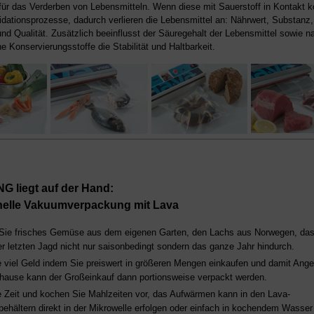
für das Verderben von Lebensmitteln. Wenn diese mit Sauerstoff in Kontakt
dationsprozesse, dadurch verlieren die Lebensmittel an: Nährwert, Substanz,
 Qualität. Zusätzlich beeinflusst der Säuregehalt der Lebensmittel sowie na
he Konservierungsstoffe die Stabilität und Haltbarkeit.
G liegt auf der Hand:
nelle Vakuumverpackung mit Lava
Sie frisches Gemüse aus dem eigenen Garten, den Lachs aus Norwegen, da
er letzten Jagd nicht nur saisonbedingt sondern das ganze Jahr hindurch.
 viel Geld indem Sie preiswert in größeren Mengen einkaufen und damit Ang
hause kann der Großeinkauf dann portionsweise verpackt werden.
 Zeit und kochen Sie Mahlzeiten vor, das Aufwärmen kann in den Lava-
behältern direkt in der Mikrowelle erfolgen oder einfach in kochendem Wasser