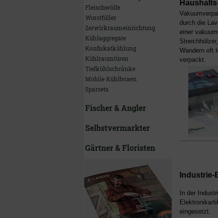
Haushalts
Fleischwölfe
Vakuumverpac
Wurstfüller
durch die La
Zerwirkraumeinrichtung
einer vakuumi
Kühlaggregate
Streichhölzer
Konfiskatkühlung
Wandern oft l
Kühlraumtüren
verpackt.
Tiefkühlschränke
Mobile Kühlboxen
Sparsets
Fischer & Angler
Selbstvermarkter
Gärtner & Floristen
Industrie-
In der Indus
Elektronikart
eingesetzt.