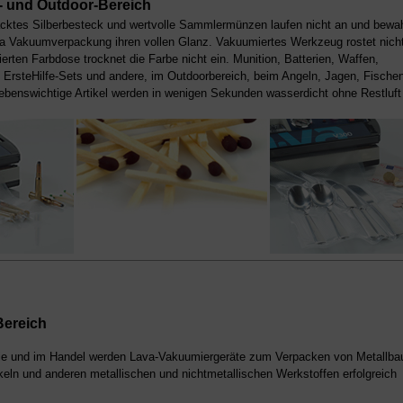
- und Outdoor-Bereich
ktes Silberbesteck und wertvolle Sammlermünzen laufen nicht an und bewa
va Vakuumverpackung ihren vollen Glanz. Vakuumiertes Werkzeug rostet nicht
erten Farbdose trocknet die Farbe nicht ein. Munition, Batterien, Waffen,
, ErsteHilfe-Sets und andere, im Outdoorbereich, beim Angeln, Jagen, Fische
ebenswichtige Artikel werden in wenigen Sekunden wasserdicht ohne Restluft
Bereich
trie und im Handel werden Lava-Vakuumiergeräte zum Verpacken von Metallbau
ikeln und anderen metallischen und nichtmetallischen Werkstoffen erfolgreich