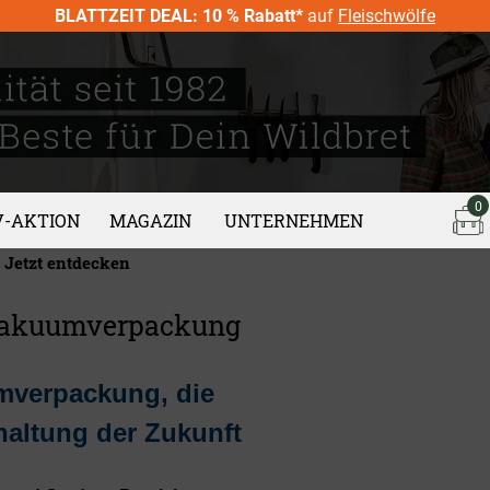
BLATTZEIT DEAL: 10 % Rabatt*
auf
Fleischwölfe
0
V-AKTION
MAGAZIN
UNTERNEHMEN
Jetzt entdecken
Vakuumverpackung
verpackung, die
haltung der Zukunft