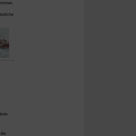
 kommen
türliche
s
ebote
 die