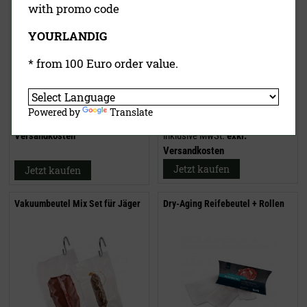
with promo code
YOURLANDIG
* from 100 Euro order value.
449,00 €
17,30 €
(UVP)
Powered by
Translate
inklusive MwSt.
exkl.
ab
13,50 €
Versandkosten
inklusive MwSt.
exkl.
Versandkosten
Jetzt kaufen
Jetzt kaufen
Vakuumbeutel Mix Set für Jäger
Dry-Aging Reifebeutel + Rollen