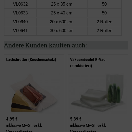
VL0632
25 x 35 cm
50
VL0633
25 x 40 cm
50
VL0640
20 x 600 cm
2 Rollen
VL0641
30 x 600 cm
2 Rollen
Andere Kunden kauften auch:
Lachsbretter (Knochenschutz)
Vakuumbeutel R-Vac
(strukturiert)
4,95 €
5,39 €
inklusive MwSt.
exkl.
inklusive MwSt.
exkl.
Versandkosten
Versandkosten