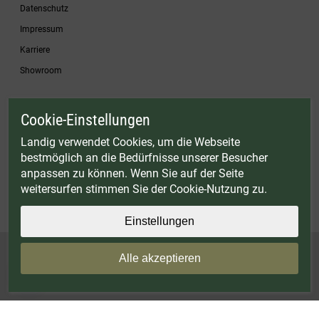
Datenschutz
Impressum
Karriere
Showroom
Cookie-Einstellungen
* Gültig bis einschließlich 17.08.2026. Keine Barauszahlung möglich. Nicht mit
anderen Gutscheinaktionen kombinierbar. Nur gültig für Fleischwölfe und ausgewählte
Landig verwendet Cookies, um die Webseite
Zubehörartikel. Nicht einlösbar auf bereits rabattierte Sets.
bestmöglich an die Bedürfnisse unserer Besucher
© Landig 1982-2026 (44 Jahre Qualität)
anpassen zu können. Wenn Sie auf der Seite
Alle Preise inkl. gesetzl. Mehrwertsteuer, zuzüglich Versandkosten
weitersurfen stimmen Sie der Cookie-Nutzung zu.
Weitere Marken oder Shops der Landig + Lava GmbH & Co. KG:
LAVA - Vakuumiergeräte
|
DRY AGER - Reifeschränke
|
VIESSMANN - Kühlzellen
Einstellungen
Alle akzeptieren