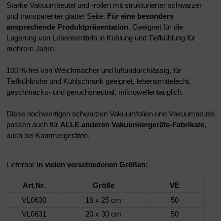
Starke Vakuumbeutel und -rollen mit strukturierter schwarzer
und transparenter glatter Seite.
Für eine besonders
ansprechende Produktpräsentation.
Geeignet für die
Lagerung von Lebensmitteln in Kühlung und Tiefkühlung für
mehrere Jahre.
100 % frei von Weichmacher und luftundurchlässig, für
Tiefkühltruhe und Kühlschrank geeignet, lebensmittelecht,
geschmacks- und geruchsneutral, mikrowellentauglich.
Diese hochwertigen schwarzen Vakuumfolien und Vakuumbeutel
passen auch für
ALLE anderen Vakuumiergeräte-Fabrikate
,
auch bei Kammergeräten.
Lieferbar
in vielen verschiedenen Größen:
Art.Nr.
Größe
VE
VL0630
16 x 25 cm
50
VL0631
20 x 30 cm
50