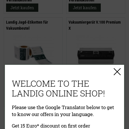
Jetzt kaufen
Jetzt kaufen
Landig Jagd-Etiketten für
Vakuumiergerät V.100 Premium
Vakuumbeutel
X
7,95 €
319,00 €
WELCOME TO THE
inklusive MwSt.
exkl.
inklusive MwSt.
exkl.
LANDIG ONLINE SHOP!
Versandkosten
Versandkosten
Jetzt kaufen
Jetzt kaufen
Please use the Google Translator below to get
to know our offers in your language.
Vakuumiergerät V.300 Premium
Vakuumbeutel RS-Vac
X
(strukturiert) Extrastark!
Get 15 Euro* discount on first order