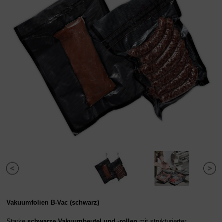
Vakuumfolien B-Vac (schwarz)
S
tarke
schwarze Vakuumbeutel und -rollen
mit strukturierter