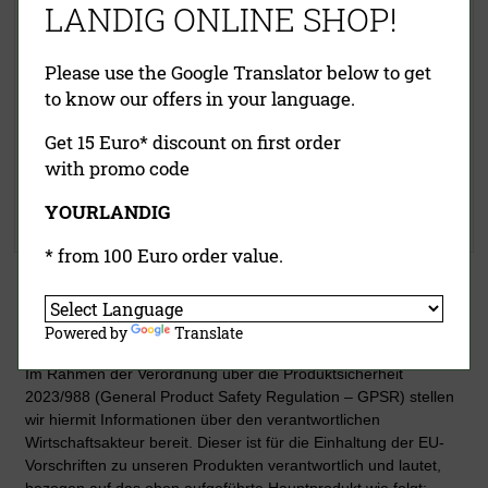
LANDIG ONLINE SHOP!
Please use the Google Translator below to get
to know our offers in your language.
39,60 €
(UVP)
22,50 €
(UVP)
Get 15 Euro* discount on first order
ab
29,50 €
ab
16,90 €
with promo code
inklusive MwSt.
exkl.
inklusive MwSt.
exkl.
Versandkosten
Versandkosten
YOURLANDIG
Jetzt kaufen
Jetzt kaufen
* from 100 Euro order value.
Powered by
Translate
Details zur Produktsicherheit
Im Rahmen der Verordnung über die Produktsicherheit
2023/988 (General Product Safety Regulation – GPSR) stellen
wir hiermit Informationen über den verantwortlichen
Wirtschaftsakteur bereit. Dieser ist für die Einhaltung der EU-
Vorschriften zu unseren Produkten verantwortlich und lautet,
bezogen auf das oben aufgeführte Hauptprodukt wie folgt: