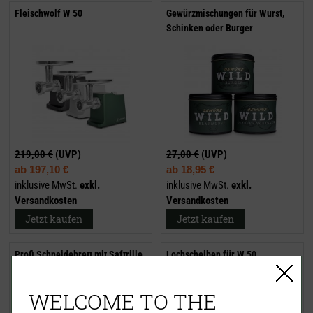
Fleischwolf W 50
Gewürzmischungen für Wurst,
Schinken oder Burger
219,00 €
(UVP)
27,00 €
(UVP)
ab
197,10 €
ab
18,95 €
inklusive MwSt.
exkl.
inklusive MwSt.
exkl.
Versandkosten
Versandkosten
Jetzt kaufen
Jetzt kaufen
Profi Schneidebrett mit Saftrille
Lochscheiben für W 50
WELCOME TO THE