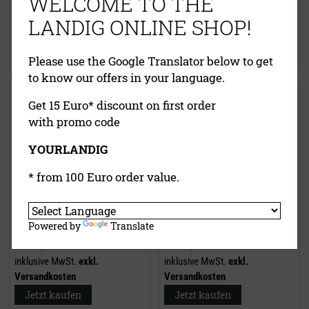
WELCOME TO THE
ab
27,50 €
55,00 €
LANDIG ONLINE SHOP!
inklusive MwSt.
exkl.
inklusive MwSt.
exkl.
Versandkosten
Versandkosten
Jetzt kaufen
Jetzt kaufen
Please use the Google Translator below to get
to know our offers in your language.
Schnittschutzhandschuh
Latexhandschuhe
Get 15 Euro* discount on first order
with promo code
YOURLANDIG
* from 100 Euro order value.
Powered by
Translate
15,50 €
(UVP)
18,95 €
(UVP)
ab
14,95 €
ab
13,95 €
inklusive MwSt.
exkl.
inklusive MwSt.
exkl.
Versandkosten
Versandkosten
Jetzt kaufen
Jetzt kaufen