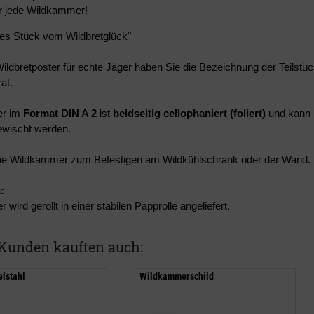
ür jede Wildkammer!
des Stück vom Wildbretglück"
ildbretposter für echte Jäger haben Sie die Bezeichnung der Teilst
at.
er im
Format DIN A 2
ist
beidseitig cellophaniert (foliert)
und kann 
wischt werden.
 die Wildkammer zum Befestigen am Wildkühlschrank oder der Wand.
:
 wird gerollt in einer stabilen Papprolle angeliefert.
Kunden kauften auch:
lstahl
Wildkammerschild