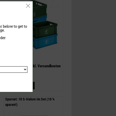
r below to get to
ge.
rder
22,00 €
(UVP)
ab
15,95 €
inklusive MwSt.
exkl.
Versandkosten
Jetzt kaufen
Sparset: 10 S-Haken im Set (10 %
sparen!)