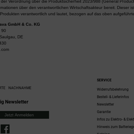
er Verordnung über die Produktsicherheit 2023/988 (General Product 
rmationen über den verantwortlichen Wirtschaftsakteur bereit. Dieser is
Produkten verantwortlich und lautet, bezogen auf das oben aufgeführte
Lava GmbH & Co. KG
 90
Saulgau, DE
430
g.com
SERVICE
RTE
NACHNAHME
Widerrufsbelehrung
Bestell- & Lieferinfos
ig Newsletter
Newsletter
Garantie
Jetzt Anmelden
Infos zu Elektro- & Elek
Hinweis zum Batterieg