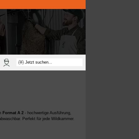
im
Format A 2
- hochwertige Ausführung,
t abwaschbar. Perfekt für jede Wildkammer.