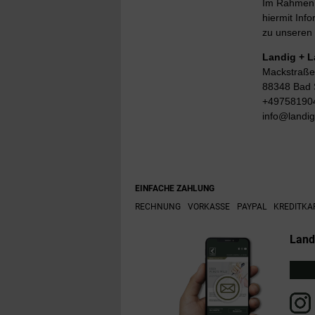
Im Rahmen d
hiermit Info
zu unseren 
Landig + 
Mackstraße
88348 Bad 
+49758190
info@landi
EINFACHE ZAHLUNG
RECHNUNG
VORKASSE
PAYPAL
KREDITKA
Land