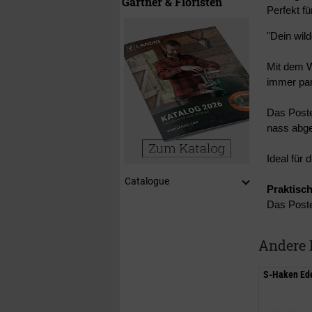
Gärtner & Floristen
Perfekt f
"Dein wil
Mit dem W
immer par
Das Post
nass abge
Ideal für
Catalogue
Praktisch
Das Poster
Andere 
S-Haken Ede