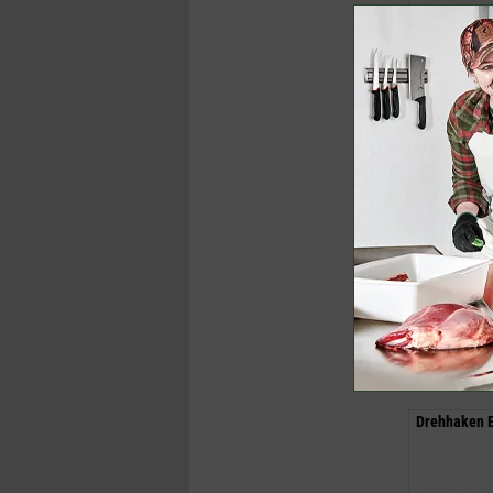
1,95 €
(UV
ab
1,55 €
inklusive M
Jetzt k
Drehhaken E