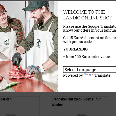
WELCOME TO THE
LANDIG ONLINE SHOP!
Please use the Google Translato
know our offers in your langua
Get 15 Euro* discount on first o
with promo code
YOURLANDIG
P)
25,00 €
(UVP)
* from 100 Euro order value.
19,90 €
wSt.
exkl.
Versandkosten
inklusive MwSt.
exkl.
Versandkosten
Powered by
Translate
aufen
Jetzt kaufen
delstahl
Drehhaken mit Ring - Speziell für
Winden