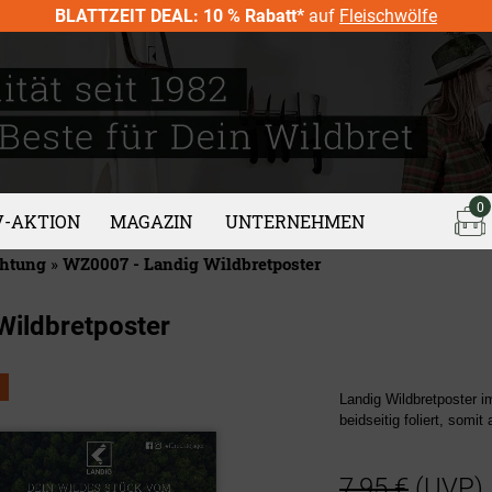
BLATTZEIT DEAL: 10 % Rabatt*
auf
Fleischwölfe
0
V-AKTION
MAGAZIN
UNTERNEHMEN
chtung
»
WZ0007 - Landig Wildbretposter
Wildbretposter
Landig Wildbretposter 
beidseitig foliert, somi
7,95 €
(UVP)