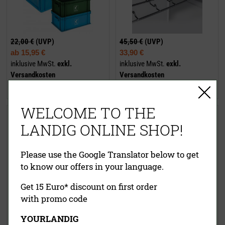
22,00 €
(UVP)
45,50 €
(UVP)
ab
15,95 €
33,90 €
inklusive MwSt.
exkl.
inklusive MwSt.
exkl.
Versandkosten
Versandkosten
Jetzt kaufen
Jetzt kaufen
WELCOME TO THE
Einschieberost LU 9000 (halbe
Einschieberost LU 7000 (halbe
Größe)
Größe)
LANDIG ONLINE SHOP!
Please use the Google Translator below to get
to know our offers in your language.
Get 15 Euro* discount on first order
with promo code
42,90 €
(UVP)
38,90 €
(UVP)
YOURLANDIG