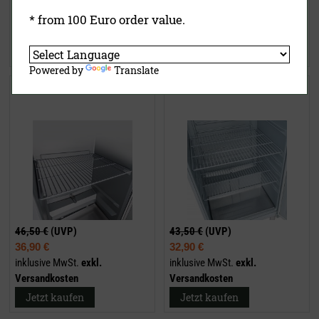
31,90 €
28,90 €
inklusive MwSt.
exkl.
inklusive MwSt.
exkl.
* from 100 Euro order value.
Versandkosten
Versandkosten
Jetzt kaufen
Jetzt kaufen
Powered by
Translate
Einschieberost LU 9000
Einschieberost LU 7000
46,50 €
(UVP)
43,50 €
(UVP)
36,90 €
32,90 €
inklusive MwSt.
exkl.
inklusive MwSt.
exkl.
Versandkosten
Versandkosten
Jetzt kaufen
Jetzt kaufen