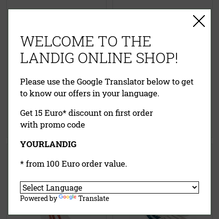
WELCOME TO THE
LANDIG ONLINE SHOP!
Please use the Google Translator below to get
to know our offers in your language.
ab
7,50 €
2,99 €
inklusive MwSt.
exkl.
inklusive MwSt.
exkl.
Get 15 Euro* discount on first order
Versandkosten
Versandkosten
with promo code
Jetzt kaufen
Jetzt kaufen
YOURLANDIG
Vakuumbeutel RS-Vac
Lava Jagd-Etiketten für
* from 100 Euro order value.
(strukturiert) Extrastark!
Vakuumbeutel
Powered by
Translate