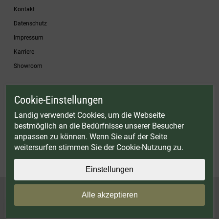
Kontakt
Datenschutz
Impressum
Karriere
Showroom
Cookie-Einstellungen
* Gültig bis einschließlich 17.08.2026. Keine Barauszahlung möglich. Nicht mit
anderen Gutscheinaktionen kombinierbar. Nur gültig für Fleischwölfe und ausgewählte
Landig verwendet Cookies, um die Webseite
Zubehörartikel. Nicht einlösbar auf bereits rabattierte Sets.
bestmöglich an die Bedürfnisse unserer Besucher
© Landig 1982-2026 (44 Jahre Qualität)
anpassen zu können. Wenn Sie auf der Seite
Alle Preise inkl. gesetzl. Mehrwertsteuer, zuzüglich Versandkosten
weitersurfen stimmen Sie der Cookie-Nutzung zu.
Weitere Marken oder Shops der Landig + Lava GmbH & Co. KG:
LAVA - Vakuumiergeräte
|
DRY AGER - Reifeschränke
|
VIESSMANN - Kühlzellen
Einstellungen
Alle akzeptieren