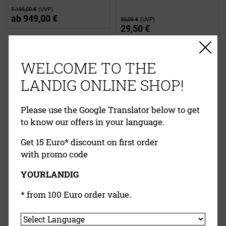
1.195,00 €
(UVP)
ab
949,00 €
35,00 €
(UVP)
29,50 €
EINFACHE ZAHLUNG
WELCOME TO THE
RECHNUNG
VORKASSE
PAYPAL
LANDIG ONLINE SHOP!
KREDITKARTE
NACHNAHME
Please use the Google Translator below to get
to know our offers in your language.
Get 15 Euro* discount on first order
with promo code
YOURLANDIG
Landig Newsletter
* from 100 Euro order value.
Jetzt Anmelden