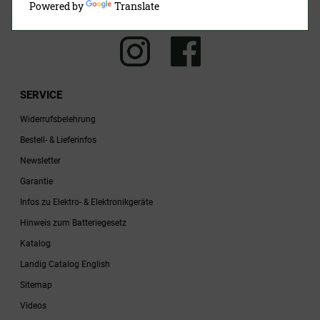
Powered by
Translate
SERVICE
Widerrufsbelehrung
Bestell- & Lieferinfos
Newsletter
Garantie
Infos zu Elektro- & Elektronikgeräte
Hinweis zum Batteriegesetz
Katalog
Landig Catalog English
Sitemap
Videos