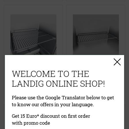
Einschieberost LU 9000 (halbe
WELCOME TO THE
Einschieberost LU 9000
Größe)
LANDIG ONLINE SHOP!
Bestseller
46,50 €
(UVP)
42,90 €
(UVP)
36,90 €
31,90 €
Please use the Google Translator below to get
to know our offers in your language.
Get 15 Euro* discount on first order
with promo code