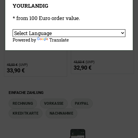
YOURLANDIG
* from 100 Euro order value.
Einschieberost LU 9000 (Modell
Powered by
Translate
Einschieberost für Wurst &
bis 12/2011)
Schinken LU 9000
43,50 €
(UVP)
45,50 €
(UVP)
32,90 €
33,90 €
EINFACHE ZAHLUNG
RECHNUNG
VORKASSE
PAYPAL
KREDITKARTE
NACHNAHME