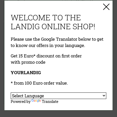
Versandkosten
inklusive MwSt.
exkl.
Versandkosten
Jetzt kaufen
Jetzt kaufen
WELCOME TO THE
LANDIG ONLINE SHOP!
Kreuzmesser für W 400 Pro
Please use the Google Translator below to get
to know our offers in your language.
Get 15 Euro* discount on first order
with promo code
YOURLANDIG
34,90 €
* from 100 Euro order value.
inklusive MwSt.
exkl.
Versandkosten
Jetzt kaufen
Powered by
Translate