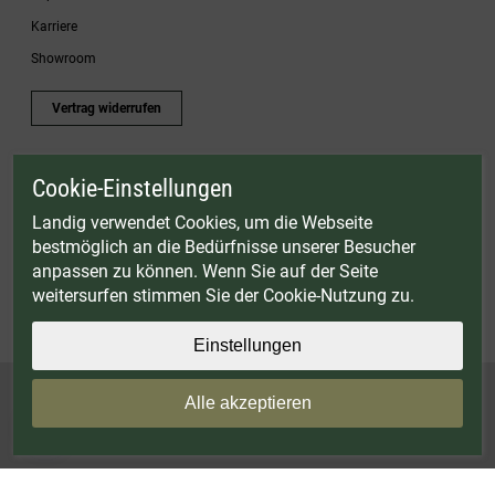
Karriere
Showroom
Vertrag widerrufen
Cookie-Einstellungen
* Gültig bis einschließlich 17.08.2026. Keine Barauszahlung möglich. Nicht mit
anderen Gutscheinaktionen kombinierbar. Nur gültig für Fleischwölfe und ausgewählte
Landig verwendet Cookies, um die Webseite
Zubehörartikel. Nicht einlösbar auf bereits rabattierte Sets.
bestmöglich an die Bedürfnisse unserer Besucher
© Landig 1982-2026 (44 Jahre Qualität)
anpassen zu können. Wenn Sie auf der Seite
Alle Preise inkl. gesetzl. Mehrwertsteuer, zuzüglich Versandkosten
weitersurfen stimmen Sie der Cookie-Nutzung zu.
Weitere Marken oder Shops der Landig + Lava GmbH & Co. KG:
LAVA - Vakuumiergeräte
|
DRY AGER - Reifeschränke
|
VIESSMANN - Kühlzellen
Einstellungen
Alle akzeptieren