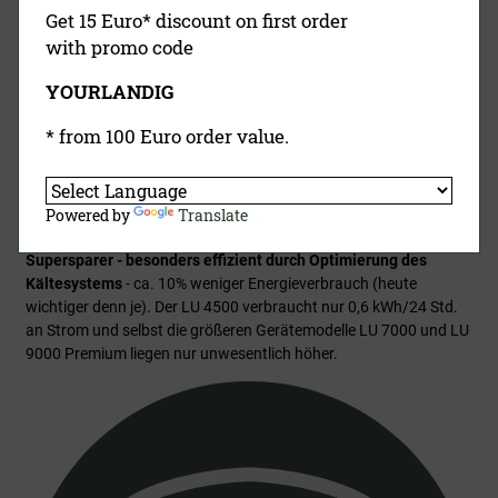
Get 15 Euro* discount on first order
with promo code
YOURLANDIG
* from 100 Euro order value.
Powered by
Translate
Supersparer - besonders effizient durch Optimierung des
Kältesystems
- ca. 10% weniger Energieverbrauch (heute
wichtiger denn je). Der LU 4500 verbraucht nur 0,6 kWh/24 Std.
an Strom und selbst die größeren Gerätemodelle LU 7000 und LU
9000 Premium liegen nur unwesentlich höher.