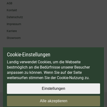
AGB
Kontakt
Datenschutz
Impressum
Karriere
Showroom
Cookie-Einstellungen
* Gültig bis einschließlich 17.08.2026. Keine Barauszahlung möglich. Nicht mit
anderen Gutscheinaktionen kombinierbar. Nur gültig für Fleischwölfe und ausgewählte
Landig verwendet Cookies, um die Webseite
Zubehörartikel. Nicht einlösbar auf bereits rabattierte Sets.
bestmöglich an die Bedürfnisse unserer Besucher
© Landig 1982-2026 (44 Jahre Qualität)
anpassen zu können. Wenn Sie auf der Seite
Alle Preise inkl. gesetzl. Mehrwertsteuer, zuzüglich Versandkosten
weitersurfen stimmen Sie der Cookie-Nutzung zu.
Weitere Marken oder Shops der Landig + Lava GmbH & Co. KG:
LAVA - Vakuumiergeräte
|
DRY AGER - Reifeschränke
|
VIESSMANN - Kühlzellen
Einstellungen
Alle akzeptieren