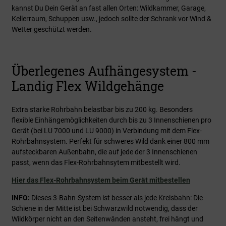
kannst Du Dein Gerät an fast allen Orten: Wildkammer, Garage,
Kellerraum, Schuppen usw., jedoch sollte der Schrank vor Wind &
Wetter geschützt werden.
Überlegenes Aufhängesystem -
Landig Flex Wildgehänge
Extra starke Rohrbahn belastbar bis zu 200 kg. Besonders
flexible Einhängemöglichkeiten durch bis zu 3 Innenschienen pro
Gerät (bei LU 7000 und LU 9000) in Verbindung mit dem Flex-
Rohrbahnsystem. Perfekt für schweres Wild dank einer 800 mm
aufsteckbaren Außenbahn, die auf jede der 3 Innenschienen
passt, wenn das Flex-Rohrbahnsytem mitbestellt wird.
Hier das Flex-Rohrbahnsystem beim Gerät mitbestellen
INFO:
Dieses 3-Bahn-System ist besser als jede Kreisbahn: Die
Schiene in der Mitte ist bei Schwarzwild notwendig, dass der
Wildkörper nicht an den Seitenwänden ansteht, frei hängt und