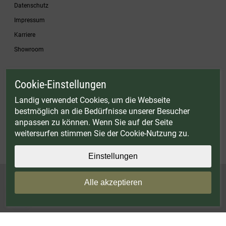
Datenschutz
Impressum
Karriere
Showroom
Cookie-Einstellungen
* Gültig bis einschließlich 17.08.2026. Keine Barauszahlung möglich. Nicht mit
anderen Gutscheinaktionen kombinierbar. Nur gültig für Fleischwölfe und ausgewählte
Landig verwendet Cookies, um die Webseite
Zubehörartikel. Nicht einlösbar auf bereits rabattierte Sets.
bestmöglich an die Bedürfnisse unserer Besucher
© Landig 1982-2026 (44 Jahre Qualität)
anpassen zu können. Wenn Sie auf der Seite
Alle Preise inkl. gesetzl. Mehrwertsteuer, zuzüglich Versandkosten
weitersurfen stimmen Sie der Cookie-Nutzung zu.
Weitere Marken oder Shops der Landig + Lava GmbH & Co. KG:
LAVA - Vakuumiergeräte
|
DRY AGER - Reifeschränke
|
VIESSMANN - Kühlzellen
Einstellungen
Alle akzeptieren