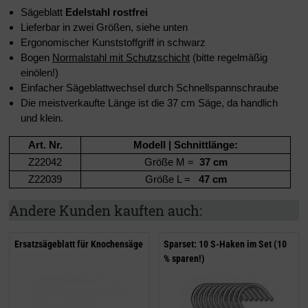
Sägeblatt
Edelstahl rostfrei
Lieferbar in zwei Größen, siehe unten
Ergonomischer Kunststoffgriff in schwarz
Bogen
Normalstahl mit Schutzschicht
(bitte regelmäßig
einölen!)
Einfacher Sägeblattwechsel durch Schnellspannschraube
Die meistverkaufte Länge ist die 37 cm Säge, da handlich
und klein.
Art. Nr.
Modell | Schnittlänge:
Z22042
Größe M =
37 cm
Z22039
Größe L =
47 cm
Andere Kunden kauften auch:
Ersatzsägeblatt für Knochensäge
Sparset: 10 S-Haken im Set (10
% sparen!)