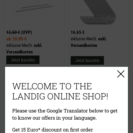
12,50 €
(UVP)
16,65 €
ab
10,95 €
inklusive MwSt.
exkl.
inklusive MwSt.
exkl.
Versandkosten
Versandkosten
Jetzt kaufen
Jetzt kaufen
Wildgalgen Edelstahl -
Profi Messerset (3-teilig)
Aufbrechhilfe
WELCOME TO THE
LANDIG ONLINE SHOP!
Please use the Google Translator below to get
to know our offers in your language.
Get 15 Euro* discount on first order