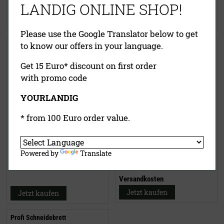
LANDIG ONLINE SHOP!
Versandkosten
Jetzt kaufen
Jetzt kaufen
Please use the Google Translator below to get
to know our offers in your language.
Landig Buch Wildveredelung
Magnetleiste für Messer
Get 15 Euro* discount on first order
with promo code
YOURLANDIG
* from 100 Euro order value.
24,90 €
12,00 €
(UVP)
Powered by
Translate
inklusive MwSt.
exkl.
ab
10,95 €
Versandkosten
inklusive MwSt.
exkl.
Versandkosten
Jetzt kaufen
Jetzt kaufen
Profi Schneidebrett