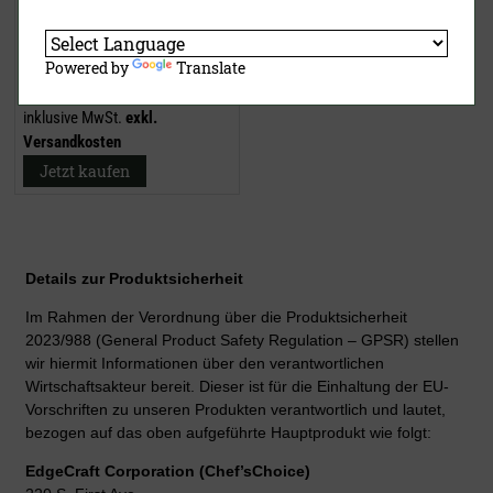
Powered by
Translate
150,00 €
(UVP)
ab
89,50 €
inklusive MwSt.
exkl.
Versandkosten
Jetzt kaufen
Details zur Produktsicherheit
Im Rahmen der Verordnung über die Produktsicherheit
2023/988 (General Product Safety Regulation – GPSR) stellen
wir hiermit Informationen über den verantwortlichen
Wirtschaftsakteur bereit. Dieser ist für die Einhaltung der EU-
Vorschriften zu unseren Produkten verantwortlich und lautet,
bezogen auf das oben aufgeführte Hauptprodukt wie folgt:
EdgeCraft Corporation (Chef’sChoice)