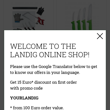
333,60 €
(UVP)
75,00 €
(UVP)
WELCOME TO THE
ab
300,00 €
60,00 €
inklusive MwSt.
exkl.
inklusive MwSt.
exkl.
LANDIG ONLINE SHOP!
Versandkosten
Versandkosten
Jetzt kaufen
Jetzt kaufen
Please use the Google Translator below to get
to know our offers in your language.
Profi Messerschärfer
Get 15 Euro* discount on first order
with promo code
YOURLANDIG
* from 100 Euro order value.