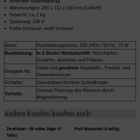
Minimaler Materialabtrag
Abmessungen: 250 x 112 x 110 mm (LxBxH)
Gewicht: ca. 2 kg
Spannung: 230 V
Farbe Gehäuse: weiß/ schwarz
Motor:
Hochleistungsmotor, 220-240V / 50 Hz, 75 W
Bearbeitung:
In 3 Stufen Winkelschliff:
Vorschärfen,
Schärfen, Abziehen und Polieren
Glatte und
gezahnte
Haushalts-, Freizeit- und
Geeignet für:
Gewerbemesser
Schärfer:
Diamantbeschichtete Schleifkörper
Genaue Fixierung des Messers durch
Vorteile:
Magnetführung
Andere Kunden kauften auch:
Zerwirkset - für echte Jäger (9
Profi Messerset (4-teilig)
Teile)