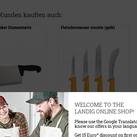
Kunden kauften auch:
acker Diamantserie
Fleischermesser einzeln (gelb)
WELCOME TO THE
VP)
19,00 €
(UVP)
LANDIG ONLINE SHOP!
ab
13,95 €
Please use the Google Translato
wSt.
exkl.
Versandkosten
inklusive MwSt.
exkl.
Versandkosten
know our offers in your langua
Get 15 Euro* discount on first o