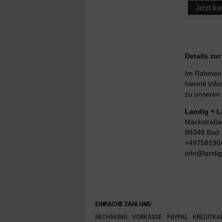
Jetzt k
Details zu
Im Rahmen d
hiermit Info
zu unseren 
Landig + 
Mackstraße
88348 Bad 
+49758190
info@landi
EINFACHE ZAHLUNG
RECHNUNG
VORKASSE
PAYPAL
KREDITKA