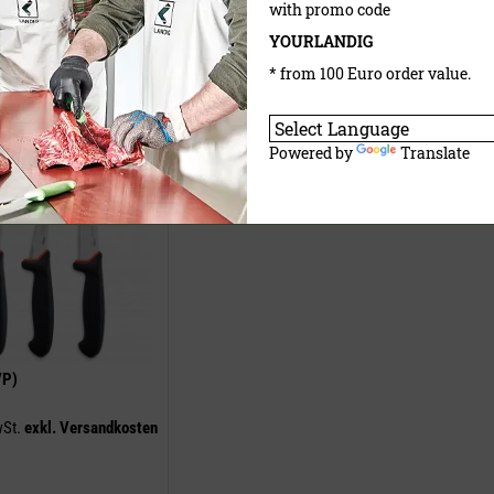
with promo code
aufen
Jetzt kaufen
YOURLANDIG
* from 100 Euro order value.
rkmesser Set PRIME-GRIP
Powered by
Translate
VP)
wSt.
exkl.
Versandkosten