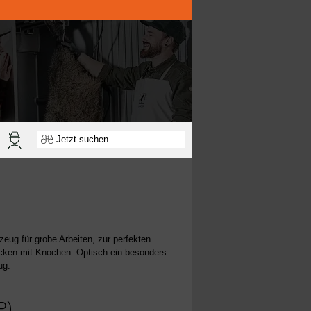
zeug für grobe Arbeiten, zur perfekten
ücken mit Knochen. Optisch ein besonders
ug.
P)