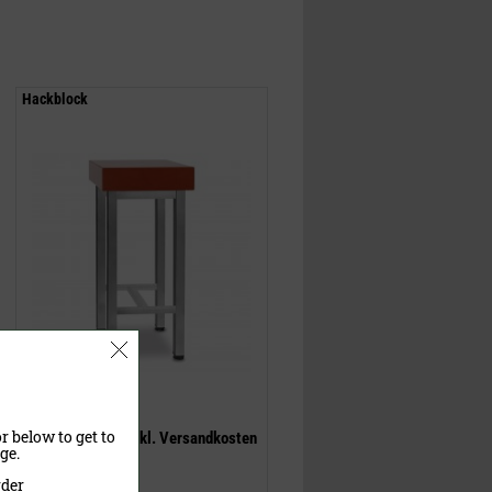
Hackblock
720,00 €
(UVP)
545,00 €
r below to get to
inklusive MwSt.
exkl.
Versandkosten
ge.
rder