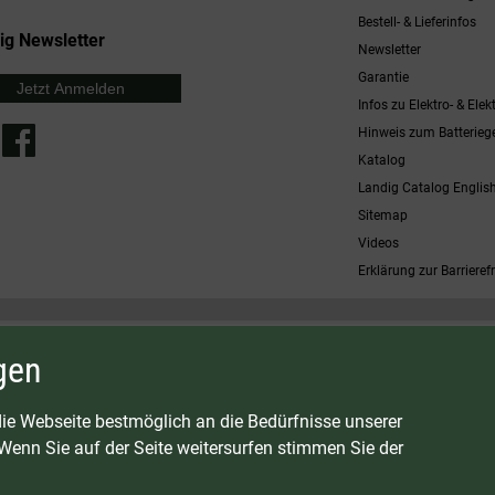
Bestell- & Lieferinfos
ig Newsletter
Newsletter
Garantie
Jetzt Anmelden
Infos zu Elektro- & Elek
Hinweis zum Batterieg
Katalog
Landig Catalog Englis
Sitemap
Videos
Erklärung zur Barrierefr
 möglich. Nicht mit anderen Gutscheinaktionen kombinierbar. Nur gültig für Fleischwölfe und ausgewählte
gen
osten
G:
LAVA - Vakuumiergeräte
|
DRY AGER - Reifeschränke
|
VIESSMANN - Kühlzellen
ie Webseite bestmöglich an die Bedürfnisse unserer
enn Sie auf der Seite weitersurfen stimmen Sie der