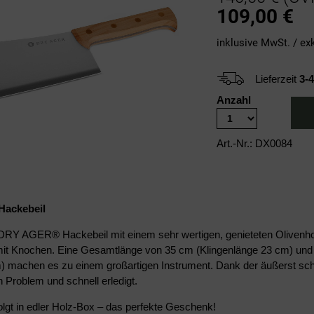
109,00
€
inklusive MwSt. / ex
Lieferzeit
3-
Anzahl
Art.-Nr.: DX0084
ackebeil
l DRY AGER
®
Hackebeil mit einem sehr wertigen, genieteten Olivenho
mit Knochen. Eine Gesamtlänge von 35 cm (Klingenlänge 23 cm) und 
) machen es zu einem großartigen Instrument. Dank der äußerst schar
 Problem und schnell erledigt.
folgt in edler Holz-Box – das perfekte Geschenk!