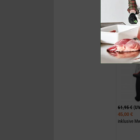
Jetzt k
Profi Zerwi
(3-teilig)
61,95 €
(U
45,00 €
inklusive M