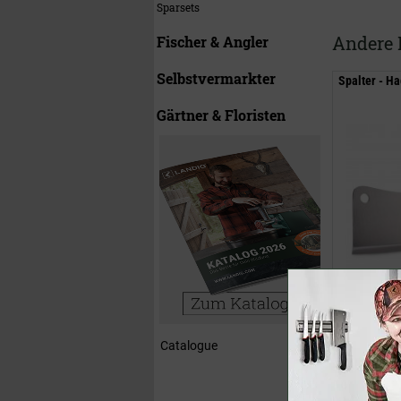
Sparsets
Andere 
Fischer & Angler
Selbstvermarkter
Spalter - H
Gärtner & Floristen
53,00 €
(U
39,50 €
Catalogue
inklusive M