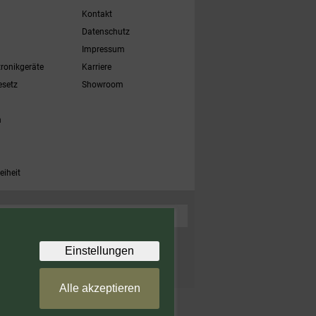
Kontakt
Datenschutz
Impressum
tronikgeräte
Karriere
esetz
Showroom
h
eiheit
 Zubehörartikel. Nicht einlösbar auf bereits rabattierte
Einstellungen
Alle akzeptieren