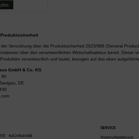
aufen
r Produktsicherheit
er Verordnung über die Produktsicherheit 2023/988 (General Product 
rmationen über den verantwortlichen Wirtschaftsakteur bereit. Dieser is
Produkten verantwortlich und lautet, bezogen auf das oben aufgeführte
Lava GmbH & Co. KG
 90
Saulgau, DE
430
g.com
SERVICE
RTE
NACHNAHME
Widerrufsbelehrung