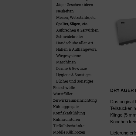
Jäger Geschenkideen
Neuheiten
Messer, Wetzstähle, etc.
Spalter, Sägen, etc.
Aufbrechen & Zerwirken
Schneidebretter
Handschuhe aller Art
Haken & Aufhängevorr.
Wiegesysteme
Maschinen
Därme & Gewürze
Hygiene & Sonstiges
Bücher und Sonstiges
Fleischwölfe
DRY AGER H
Wurstfüller
Zerwirkraumeinrichtung
Das origina
Kühlaggregate
Teilstücken 
Konfiskatkühlung
Klinge (5 mm
Kühlraumtüren
Knochen kein
Tiefkühlschränke
Mobile Kühlboxen
Lieferung er