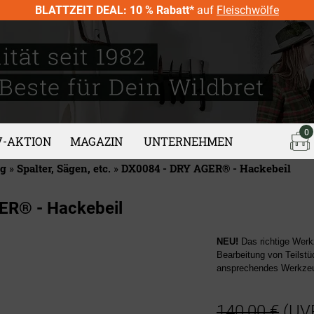
BLATTZEIT DEAL: 10 % Rabatt*
auf
Fleischwölfe
0
V-AKTION
MAGAZIN
UNTERNEHMEN
ng
»
Spalter, Sägen, etc.
»
DX0084 - DRY AGER® - Hackebeil
ER® - Hackebeil
NEU!
Das richtige Werk
Bearbeitung von Teilst
ansprechendes Werkze
140,00 €
(UV