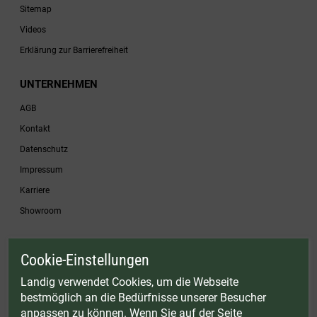
Sitemap
Videos
Erklärung zur Barrierefreiheit
UNTERNEHMEN
AGB
Kontakt
Datenschutz
Impressum
Karriere
Showroom
Cookie-Einstellungen
* Gültig bis einschließlich 17.08.2026. Keine Barauszahlung möglich. Nicht mit
anderen Gutscheinaktionen kombinierbar. Nur gültig für Fleischwölfe und ausgewählte
Landig verwendet Cookies, um die Webseite
Zubehörartikel. Nicht einlösbar auf bereits rabattierte Sets.
bestmöglich an die Bedürfnisse unserer Besucher
© Landig 1982-2026 (44 Jahre Qualität)
anpassen zu können. Wenn Sie auf der Seite