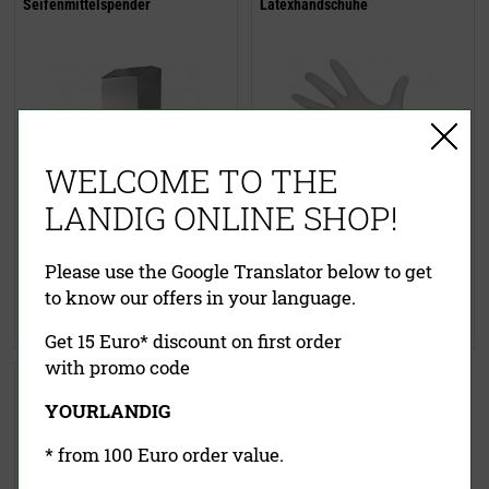
Seifenmittelspender
Latexhandschuhe
WELCOME TO THE
LANDIG ONLINE SHOP!
89,90 €
(UVP)
18,95 €
(UVP)
ab
59,90 €
ab
13,95 €
Please use the Google Translator below to get
inklusive MwSt.
exkl.
inklusive MwSt.
exkl.
to know our offers in your language.
Versandkosten
Versandkosten
Jetzt kaufen
Jetzt kaufen
Get 15 Euro* discount on first order
with promo code
Messerdesinfektionsbecken
Edelstahl
YOURLANDIG
* from 100 Euro order value.