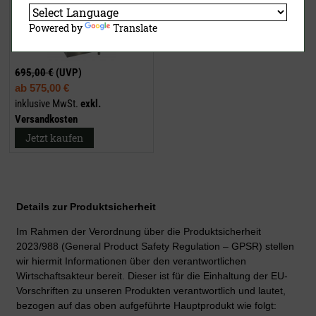
Powered by
Translate
695,00 €
(UVP)
ab
575,00 €
inklusive MwSt.
exkl.
Versandkosten
Jetzt kaufen
Details zur Produktsicherheit
Im Rahmen der Verordnung über die Produktsicherheit
2023/988 (General Product Safety Regulation – GPSR) stellen
wir hiermit Informationen über den verantwortlichen
Wirtschaftsakteur bereit. Dieser ist für die Einhaltung der EU-
Vorschriften zu unseren Produkten verantwortlich und lautet,
bezogen auf das oben aufgeführte Hauptprodukt wie folgt: