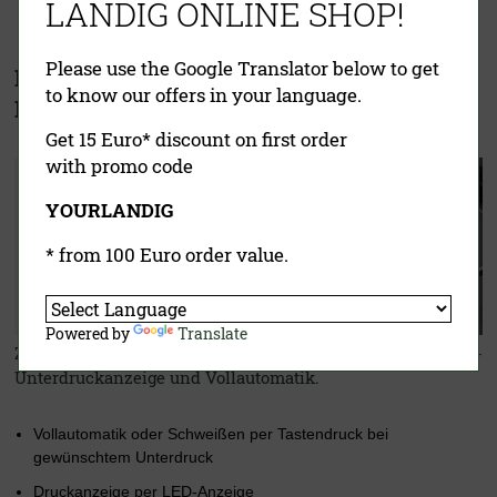
LANDIG ONLINE SHOP!
Please use the Google Translator below to get
Lava Vakuumiergerät V.200 Premium X –
to know our offers in your language.
Der flexible Allrounder
Get 15 Euro* discount on first order
with promo code
YOURLANDIG
* from 100 Euro order value.
Powered by
Translate
Zuverlässig, clever, effizient: Der V.200 Premium X mit LED-
Unterdruckanzeige und Vollautomatik.
Vollautomatik oder Schweißen per Tastendruck bei
gewünschtem Unterdruck
Druckanzeige per LED-Anzeige