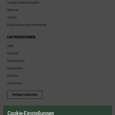
Landig Catalog English
Sitemap
Videos
Erklärung zur Barrierefreiheit
UNTERNEHMEN
AGB
Kontakt
Datenschutz
Impressum
Karriere
Showroom
Vertrag widerrufen
Cookie-Einstellungen
* Gültig bis einschließlich 17.08.2026. Keine Barauszahlung möglich. Nicht mit