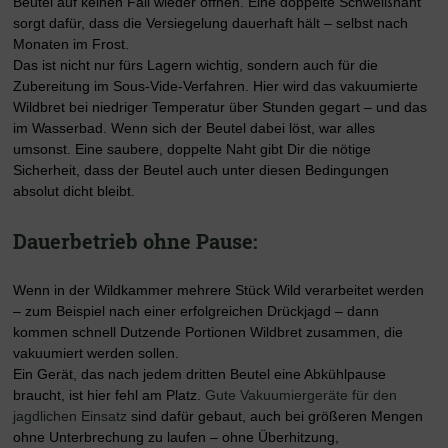
Beutel auf keinen Fall wieder öffnen. Eine doppelte Schweißnaht
sorgt dafür, dass die Versiegelung dauerhaft hält – selbst nach
Monaten im Frost.
Das ist nicht nur fürs Lagern wichtig, sondern auch für die
Zubereitung im Sous-Vide-Verfahren. Hier wird das vakuumierte
Wildbret bei niedriger Temperatur über Stunden gegart – und das
im Wasserbad. Wenn sich der Beutel dabei löst, war alles
umsonst. Eine saubere, doppelte Naht gibt Dir die nötige
Sicherheit, dass der Beutel auch unter diesen Bedingungen
absolut dicht bleibt.
Dauerbetrieb ohne Pause:
Wenn in der Wildkammer mehrere Stück Wild verarbeitet werden
– zum Beispiel nach einer erfolgreichen Drückjagd – dann
kommen schnell Dutzende Portionen Wildbret zusammen, die
vakuumiert werden sollen.
Ein Gerät, das nach jedem dritten Beutel eine Abkühlpause
braucht, ist hier fehl am Platz.
Gute Vakuumiergeräte für den
jagdlichen Einsatz
sind dafür gebaut, auch bei größeren Mengen
ohne Unterbrechung zu laufen – ohne Überhitzung,