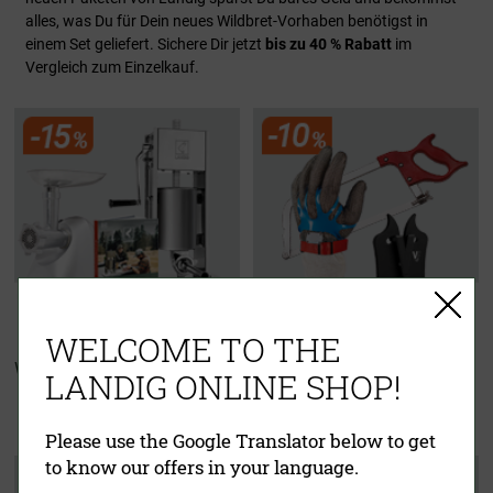
alles, was Du für Dein neues Wildbret-Vorhaben benötigst in
einem Set geliefert. Sichere Dir jetzt
bis zu 40 % Rabatt
im
Vergleich zum Einzelkauf.
WELCOME TO THE
Wurster Starter Set
Zerwirkset
LANDIG ONLINE SHOP!
"Für echte Jäger"
Please use the Google Translator below to get
to know our offers in your language.