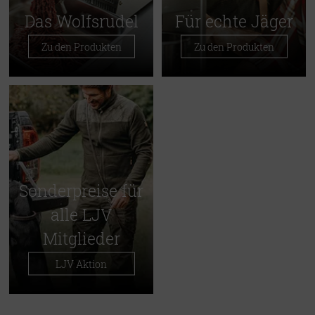
Das Wolfsrudel
Für echte Jäger
Zu den Produkten
Zu den Produkten
Sonderpreise für
alle LJV
Mitglieder
LJV Aktion