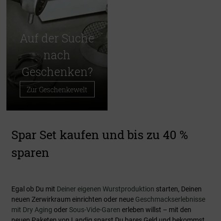
Auf der Suche
nach
Geschenken?
Zur Geschenkewelt
Spar Set kaufen und bis zu 40 %
sparen
Egal ob Du mit
Deiner eigenen Wurstproduktion
starten, Deinen
neuen Zerwirkraum einrichten oder neue
Geschmackserlebnisse
mit Dry Aging
oder
Sous-Vide-Garen
erleben willst – mit den
neuen Paketen von Landig sparst Du bares Geld und bekommst