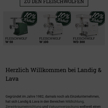
ZU DEN FLEISCHWÖLFEN
Kühlen & Reifen
Zerwirken
Verarbeiten
Vakuumieren
Zu den Produkten
Zu den Produkten
Zu den Produkten
Zu den Produkten
Herzlich Willkommen bei Landig &
Lava
Gegründet im Jahre 1982, damals noch als Einzelunternehmen,
hat sich Landig & Lava in den Bereichen
Wildkühlung
,
Zerwirkraumeinrichtung
und
Vakuumverpackung
weltweit einen