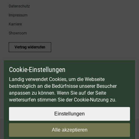
Datenschutz
Impressum
Karriere
Showroom
Vertrag widerrufen
Cookie-Einstellungen
* Gültig bis einschließlich 17.08.2026. Keine Barauszahlung möglich. Nicht mit
anderen Gutscheinaktionen kombinierbar. Nur gültig für Fleischwölfe und ausgewählte
Landig verwendet Cookies, um die Webseite
Zubehörartikel. Nicht einlösbar auf bereits rabattierte Sets.
bestmöglich an die Bedürfnisse unserer Besucher
© Landig 1982-2026 (44 Jahre Qualität)
anpassen zu können. Wenn Sie auf der Seite
Alle Preise inkl. gesetzl. Mehrwertsteuer, zuzüglich Versandkosten
weitersurfen stimmen Sie der Cookie-Nutzung zu.
Weitere Marken oder Shops der Landig + Lava GmbH & Co. KG:
LAVA - Vakuumiergeräte
|
DRY AGER - Reifeschränke
|
VIESSMANN - Kühlzellen
Einstellungen
Alle akzeptieren