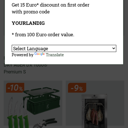
Get 15 Euro* discount on first order
with promo code
YOURLANDIG
* from 100 Euro order value.
Powered by
Translate
Hunters Kit
Wurster Experten Set
DRY AGER DX 1000®
Premium S