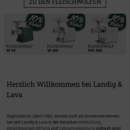
ZU DEN FLEISCHWÖLFEN
Kühlen & Reifen
Zerwirken
Verarbeiten
Vakuumieren
Zu den Produkten
Zu den Produkten
Zu den Produkten
Zu den Produkten
Herzlich Willkommen bei Landig &
Lava
Gegründet im Jahre 1982, damals noch als Einzelunternehmen,
hat sich Landig & Lava in den Bereichen
Wildkühlung
,
Zerwirkraumeinrichtung
und
Vakuumverpackung
weltweit einen