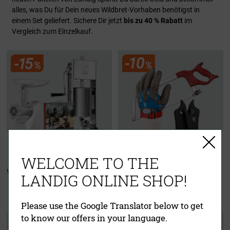
alles, was Du für Dein neues Wildbret-Vorhaben benötigst in
einem Set geliefert. Sichere Dir jetzt
bis zu 40 % Rabatt
im
Vergleich zum Einzelkauf.
WELCOME TO THE
Wurster Starter Set
Zerwirkset
LANDIG ONLINE SHOP!
"Für echte Jäger"
Please use the Google Translator below to get
to know our offers in your language.