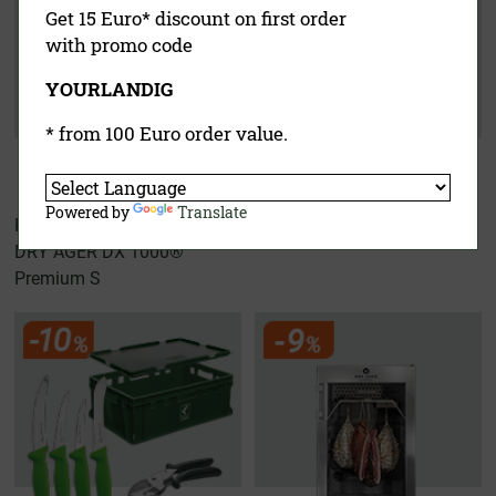
Get 15 Euro* discount on first order
with promo code
YOURLANDIG
* from 100 Euro order value.
Powered by
Translate
Hunters Kit
Wurster Experten Set
DRY AGER DX 1000®
Premium S