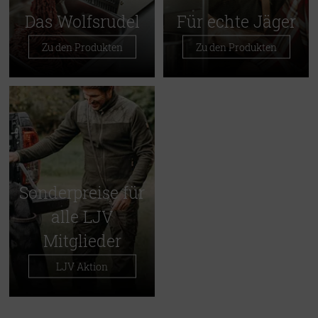
Das Wolfsrudel
Für echte Jäger
Zu den Produkten
Zu den Produkten
Sonderpreise für
alle LJV
Mitglieder
LJV Aktion