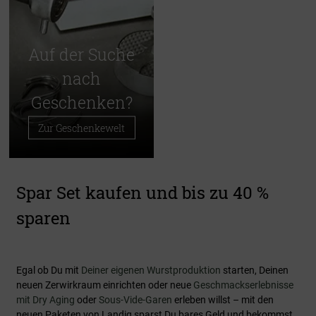
Auf der Suche
nach
Geschenken?
Zur Geschenkewelt
Spar Set kaufen und bis zu 40 %
sparen
Egal ob Du mit
Deiner eigenen Wurstproduktion
starten, Deinen
neuen Zerwirkraum einrichten oder neue
Geschmackserlebnisse
mit Dry Aging
oder
Sous-Vide-Garen
erleben willst – mit den
neuen Paketen von Landig sparst Du bares Geld und bekommst