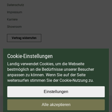
Datenschutz
Impressum
Karriere
Showroom
Vertrag widerrufen
Cookie-Einstellungen
* Gültig bis einschließlich 17.08.2026. Keine Barauszahlung möglich. Nicht mit
anderen Gutscheinaktionen kombinierbar. Nur gültig für Fleischwölfe und ausgewählte
Landig verwendet Cookies, um die Webseite
Zubehörartikel. Nicht einlösbar auf bereits rabattierte Sets.
bestmöglich an die Bedürfnisse unserer Besucher
© Landig 1982-2026 (44 Jahre Qualität)
anpassen zu können. Wenn Sie auf der Seite
Alle Preise inkl. gesetzl. Mehrwertsteuer, zuzüglich Versandkosten
weitersurfen stimmen Sie der Cookie-Nutzung zu.
Weitere Marken oder Shops der Landig + Lava GmbH & Co. KG:
LAVA - Vakuumiergeräte
|
DRY AGER - Reifeschränke
|
VIESSMANN - Kühlzellen
Einstellungen
Alle akzeptieren