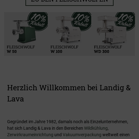
Kühlen & Reifen
Zerwirken
Verarbeiten
Vakuumieren
Zu den Produkten
Zu den Produkten
Zu den Produkten
Zu den Produkten
Herzlich Willkommen bei Landig &
Lava
Gegründet im Jahre 1982, damals noch als Einzelunternehmen,
hat sich Landig & Lava in den Bereichen
Wildkühlung
,
Zerwirkraumeinrichtung
und
Vakuumverpackung
weltweit einen