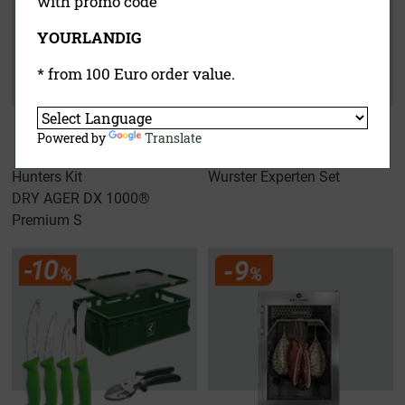
with promo code
YOURLANDIG
* from 100 Euro order value.
Powered by
Translate
Hunters Kit
Wurster Experten Set
DRY AGER DX 1000®
Premium S