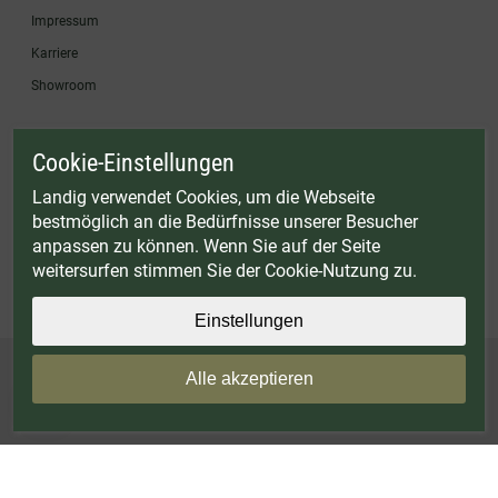
Impressum
Karriere
Showroom
Cookie-Einstellungen
* Gültig bis einschließlich 17.08.2026. Keine Barauszahlung möglich. Nicht mit
anderen Gutscheinaktionen kombinierbar. Nur gültig für Fleischwölfe und ausgewählte
Landig verwendet Cookies, um die Webseite
Zubehörartikel. Nicht einlösbar auf bereits rabattierte Sets.
bestmöglich an die Bedürfnisse unserer Besucher
© Landig 1982-2026 (44 Jahre Qualität)
anpassen zu können. Wenn Sie auf der Seite
Alle Preise inkl. gesetzl. Mehrwertsteuer, zuzüglich Versandkosten
weitersurfen stimmen Sie der Cookie-Nutzung zu.
Weitere Marken oder Shops der Landig + Lava GmbH & Co. KG:
LAVA - Vakuumiergeräte
|
DRY AGER - Reifeschränke
|
VIESSMANN - Kühlzellen
Einstellungen
Alle akzeptieren