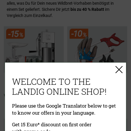
alles, was Du für Dein neues Wildbret-Vorhaben benötigst in
einem Set geliefert. Sichere Dir jetzt
bis zu 40 % Rabatt
im
Vergleich zum Einzelkauf.
WELCOME TO THE
LANDIG ONLINE SHOP!
Wurster Starter Set
Zerwirkset
"Für echte Jäger"
Please use the Google Translator below to get
to know our offers in your language.
Get 15 Euro* discount on first order