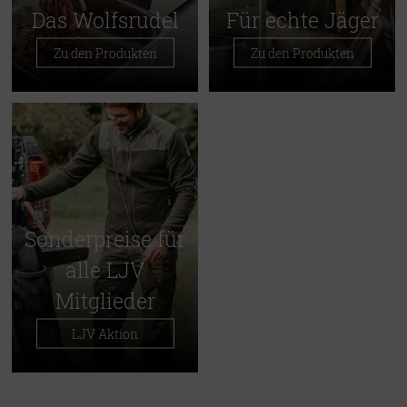
Das Wolfsrudel
Für echte Jäger
Zu den Produkten
Zu den Produkten
Sonderpreise für
alle LJV
Mitglieder
LJV Aktion