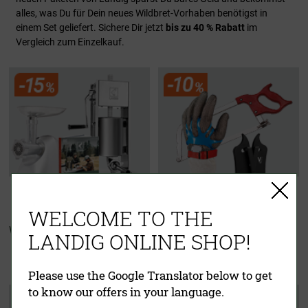
alles, was Du für Dein neues Wildbret-Vorhaben benötigst in
einem Set geliefert. Sichere Dir jetzt
bis zu 40 % Rabatt
im
Vergleich zum Einzelkauf.
WELCOME TO THE
Wurster Starter Set
Zerwirkset
LANDIG ONLINE SHOP!
"Für echte Jäger"
Please use the Google Translator below to get
to know our offers in your language.