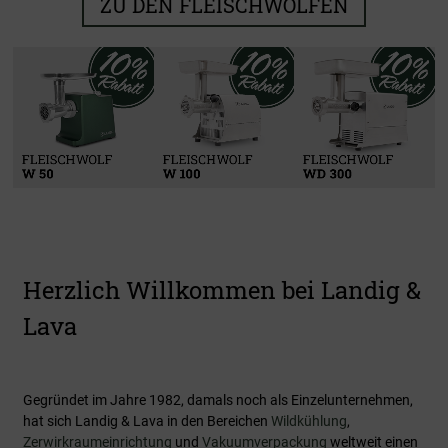
ZU DEN FLEISCHWÖLFEN
Kühlen & Reifen
Zerwirken
Verarbeiten
Vakuumieren
Zu den Produkten
Zu den Produkten
Zu den Produkten
Zu den Produkten
Herzlich Willkommen bei Landig &
Lava
Gegründet im Jahre 1982, damals noch als Einzelunternehmen,
hat sich Landig & Lava in den Bereichen
Wildkühlung
,
Zerwirkraumeinrichtung
und
Vakuumverpackung
weltweit einen