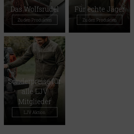
Das Wolfsrudel
Für echte Jäger
Zu den Produkten
Zu den Produkten
Sonderpreise für
alle LJV
Mitglieder
LJV Aktion