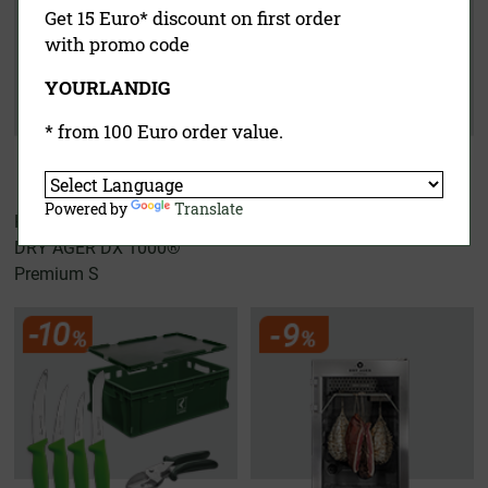
Get 15 Euro* discount on first order
with promo code
YOURLANDIG
* from 100 Euro order value.
Powered by
Translate
Hunters Kit
Wurster Experten Set
DRY AGER DX 1000®
Premium S