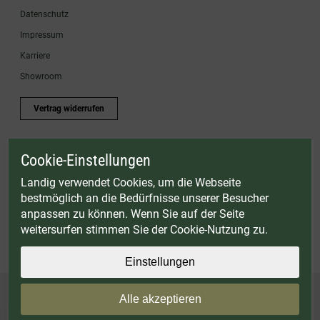
Datenschutz
Impressum
Karriere
Showroom
Vertrag widerrufen
Cookie-Einstellungen
* Gültig bis einschließlich 17.08.2026. Keine Barauszahlung möglich. Nicht mit
anderen Gutscheinaktionen kombinierbar. Nur gültig für Fleischwölfe und ausgewählte
Landig verwendet Cookies, um die Webseite
Zubehörartikel. Nicht einlösbar auf bereits rabattierte Sets.
bestmöglich an die Bedürfnisse unserer Besucher
© Landig 1982-2026 (44 Jahre Qualität)
anpassen zu können. Wenn Sie auf der Seite
Alle Preise inkl. gesetzl. Mehrwertsteuer, zuzüglich Versandkosten
weitersurfen stimmen Sie der Cookie-Nutzung zu.
Weitere Marken oder Shops der Landig + Lava GmbH & Co. KG:
LAVA - Vakuumiergeräte
|
DRY AGER - Reifeschränke
|
VIESSMANN - Kühlzellen
Einstellungen
Alle akzeptieren