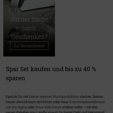
Auf der Suche
nach
Geschenken?
Zur Geschenkewelt
Spar Set kaufen und bis zu 40 %
sparen
Egal ob Du mit
Deiner eigenen Wurstproduktion
starten, Deinen
neuen Zerwirkraum einrichten oder neue
Geschmackserlebnisse
mit Dry Aging
oder
Sous-Vide-Garen
erleben willst – mit den
neuen Paketen von Landig sparst Du bares Geld und bekommst