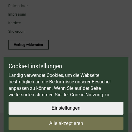
Datenschutz
Impressum
Karriere
Showroom
Vertrag widerrufen
Cookie-Einstellungen
* Gültig bis einschließlich 17.08.2026. Keine Barauszahlung möglich. Nicht mit
anderen Gutscheinaktionen kombinierbar. Nur gültig für Fleischwölfe und ausgewählte
Landig verwendet Cookies, um die Webseite
Zubehörartikel. Nicht einlösbar auf bereits rabattierte Sets.
bestmöglich an die Bedürfnisse unserer Besucher
© Landig 1982-2026 (44 Jahre Qualität)
anpassen zu können. Wenn Sie auf der Seite
Alle Preise inkl. gesetzl. Mehrwertsteuer, zuzüglich Versandkosten
weitersurfen stimmen Sie der Cookie-Nutzung zu.
Weitere Marken oder Shops der Landig + Lava GmbH & Co. KG:
LAVA - Vakuumiergeräte
|
DRY AGER - Reifeschränke
|
VIESSMANN - Kühlzellen
Einstellungen
Alle akzeptieren