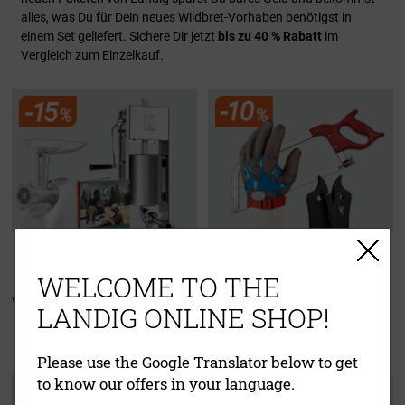
alles, was Du für Dein neues Wildbret-Vorhaben benötigst in
einem Set geliefert. Sichere Dir jetzt
bis zu 40 % Rabatt
im
Vergleich zum Einzelkauf.
WELCOME TO THE
Wurster Starter Set
Zerwirkset
LANDIG ONLINE SHOP!
"Für echte Jäger"
Please use the Google Translator below to get
to know our offers in your language.