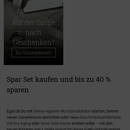
Auf der Suche
nach
Geschenken?
Zur Geschenkewelt
Spar Set kaufen und bis zu 40 %
sparen
Egal ob Du mit
Deiner eigenen Wurstproduktion
starten, Deinen
neuen Zerwirkraum einrichten oder neue
Geschmackserlebnisse
mit Dry Aging
oder
Sous-Vide-Garen
erleben willst – mit den
neuen Paketen von Landig sparst Du bares Geld und bekommst