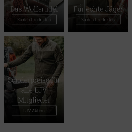
Das Wolfsrudel
Für echte Jäger
Zu den Produkten
Zu den Produkten
Sonderpreise für
alle LJV
Mitglieder
LJV Aktion