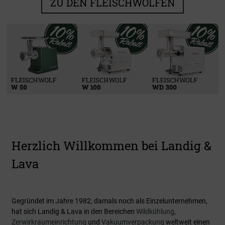
ZU DEN FLEISCHWÖLFEN
Kühlen & Reifen
Zerwirken
Verarbeiten
Vakuumieren
Zu den Produkten
Zu den Produkten
Zu den Produkten
Zu den Produkten
Herzlich Willkommen bei Landig &
Lava
Gegründet im Jahre 1982, damals noch als Einzelunternehmen,
hat sich Landig & Lava in den Bereichen
Wildkühlung
,
Zerwirkraumeinrichtung
und
Vakuumverpackung
weltweit einen