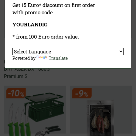
Get 15 Euro* discount on first order
with promo code
YOURLANDIG
* from 100 Euro order value.
Powered by
Translate
Hunters Kit
Wurster Experten Set
DRY AGER DX 1000®
Premium S