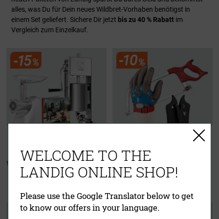
alles, was Du für Dein neues Wildbret-Vorhaben benötigst in
einem Set geliefert. Sichere Dir jetzt
bis zu 40 % Rabatt
im
Vergleich zum Einzelkauf.
WELCOME TO THE
Wurster Starter Set
Zerwirkset
LANDIG ONLINE SHOP!
"Für echte Jäger"
Please use the Google Translator below to get
to know our offers in your language.