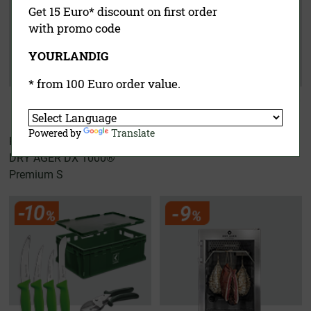
Get 15 Euro* discount on first order
with promo code
YOURLANDIG
* from 100 Euro order value.
Powered by
Translate
Hunters Kit
Wurster Experten Set
DRY AGER DX 1000®
Premium S