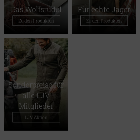
Das Wolfsrudel
Für echte Jäger
Zu den Produkten
Zu den Produkten
Sonderpreise für
alle LJV
Mitglieder
LJV Aktion