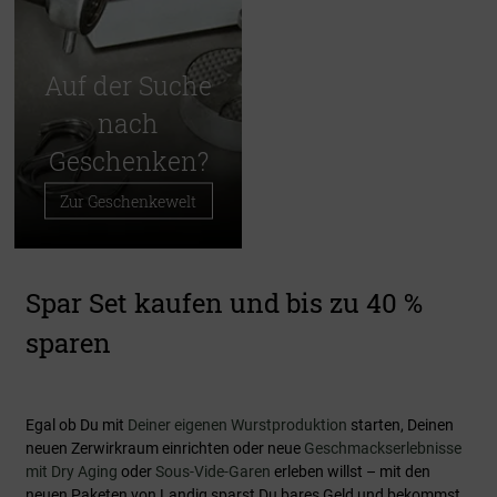
Auf der Suche
nach
Geschenken?
Zur Geschenkewelt
Spar Set kaufen und bis zu 40 %
sparen
Egal ob Du mit
Deiner eigenen Wurstproduktion
starten, Deinen
neuen Zerwirkraum einrichten oder neue
Geschmackserlebnisse
mit Dry Aging
oder
Sous-Vide-Garen
erleben willst – mit den
neuen Paketen von Landig sparst Du bares Geld und bekommst