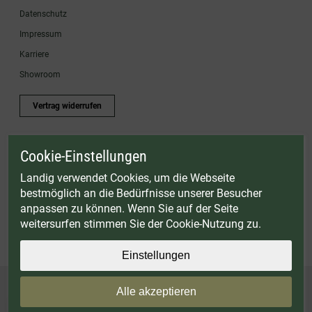
Datenschutz
Impressum
Karriere
Showroom
Vertrag widerrufen
Cookie-Einstellungen
* Gültig bis einschließlich 17.08.2026. Keine Barauszahlung möglich. Nicht mit
anderen Gutscheinaktionen kombinierbar. Nur gültig für Fleischwölfe und ausgewählte
Landig verwendet Cookies, um die Webseite
Zubehörartikel. Nicht einlösbar auf bereits rabattierte Sets.
bestmöglich an die Bedürfnisse unserer Besucher
© Landig 1982-2026 (44 Jahre Qualität)
anpassen zu können. Wenn Sie auf der Seite
Alle Preise inkl. gesetzl. Mehrwertsteuer, zuzüglich Versandkosten
weitersurfen stimmen Sie der Cookie-Nutzung zu.
Weitere Marken oder Shops der Landig + Lava GmbH & Co. KG:
LAVA - Vakuumiergeräte
|
DRY AGER - Reifeschränke
|
VIESSMANN - Kühlzellen
Einstellungen
Alle akzeptieren