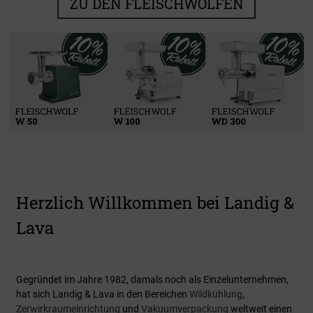
ZU DEN FLEISCHWÖLFEN
Kühlen & Reifen
Zerwirken
Verarbeiten
Vakuumieren
Zu den Produkten
Zu den Produkten
Zu den Produkten
Zu den Produkten
Herzlich Willkommen bei Landig &
Lava
Gegründet im Jahre 1982, damals noch als Einzelunternehmen,
hat sich Landig & Lava in den Bereichen
Wildkühlung
,
Zerwirkraumeinrichtung
und
Vakuumverpackung
weltweit einen