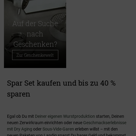
Auf der Suche
nach
Geschenken?
Zur Geschenkewelt
Spar Set kaufen und bis zu 40 %
sparen
Egal ob Du mit
Deiner eigenen Wurstproduktion
starten, Deinen
neuen Zerwirkraum einrichten oder neue
Geschmackserlebnisse
mit Dry Aging
oder
Sous-Vide-Garen
erleben willst – mit den
neuen Paketen von Landig sparst Du bares Geld und bekommst