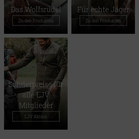
Das Wolfsrudel
Für echte Jäger
Zu den Produkten
Zu den Produkten
Sonderpreise für
alle LJV
Mitglieder
LJV Aktion