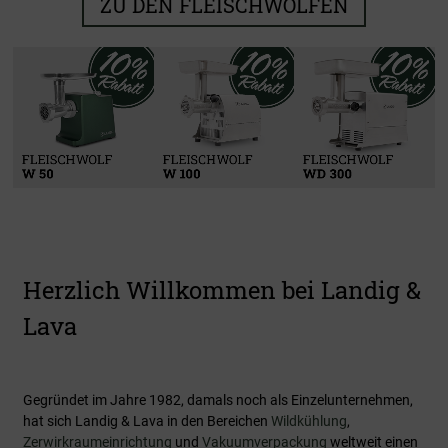
ZU DEN FLEISCHWÖLFEN
Kühlen & Reifen
Zerwirken
Verarbeiten
Vakuumieren
Zu den Produkten
Zu den Produkten
Zu den Produkten
Zu den Produkten
Herzlich Willkommen bei Landig &
Lava
Gegründet im Jahre 1982, damals noch als Einzelunternehmen,
hat sich Landig & Lava in den Bereichen
Wildkühlung
,
Zerwirkraumeinrichtung
und
Vakuumverpackung
weltweit einen