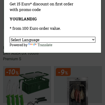
Get 15 Euro* discount on first order
with promo code
YOURLANDIG
* from 100 Euro order value.
Powered by
Translate
Hunters Kit
Wurster Experten Set
DRY AGER DX 1000®
Premium S