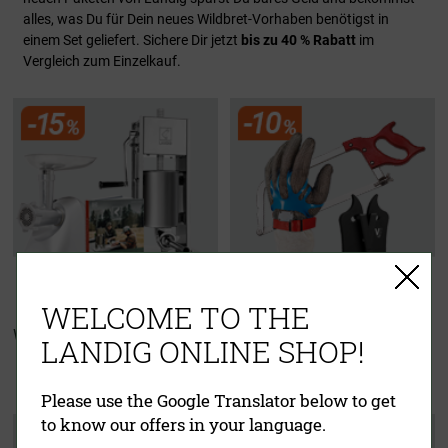
alles, was Du für Dein neues Wildbret-Vorhaben benötigst in
einem Set geliefert. Sichere Dir jetzt
bis zu 40 % Rabatt
im
Vergleich zum Einzelkauf.
WELCOME TO THE
Wurster Starter Set
Zerwirkset
LANDIG ONLINE SHOP!
"Für echte Jäger"
Please use the Google Translator below to get
to know our offers in your language.