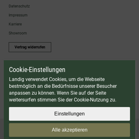
Datenschutz
Impressum
Karriere
Showroom
Vertrag widerrufen
Cookie-Einstellungen
* Gültig bis einschließlich 17.08.2026. Keine Barauszahlung möglich. Nicht mit
anderen Gutscheinaktionen kombinierbar. Nur gültig für Fleischwölfe und ausgewählte
Landig verwendet Cookies, um die Webseite
Zubehörartikel. Nicht einlösbar auf bereits rabattierte Sets.
bestmöglich an die Bedürfnisse unserer Besucher
© Landig 1982-2026 (44 Jahre Qualität)
anpassen zu können. Wenn Sie auf der Seite
Alle Preise inkl. gesetzl. Mehrwertsteuer, zuzüglich Versandkosten
weitersurfen stimmen Sie der Cookie-Nutzung zu.
Weitere Marken oder Shops der Landig + Lava GmbH & Co. KG:
LAVA - Vakuumiergeräte
|
DRY AGER - Reifeschränke
|
VIESSMANN - Kühlzellen
Einstellungen
Alle akzeptieren