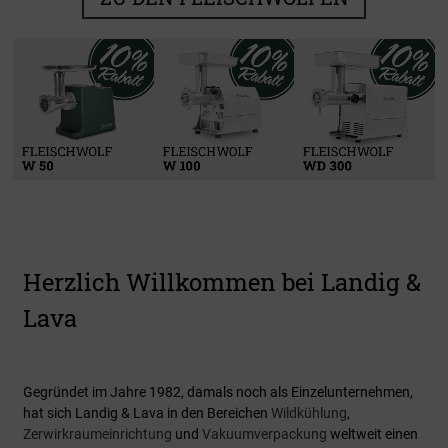
Kühlen & Reifen
Zerwirken
Verarbeiten
Vakuumieren
Zu den Produkten
Zu den Produkten
Zu den Produkten
Zu den Produkten
Herzlich Willkommen bei Landig &
Lava
Gegründet im Jahre 1982, damals noch als Einzelunternehmen,
hat sich Landig & Lava in den Bereichen
Wildkühlung
,
Zerwirkraumeinrichtung
und
Vakuumverpackung
weltweit einen