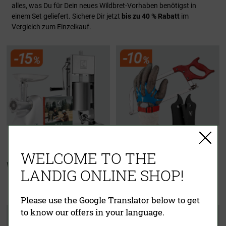
alles, was Du für Dein neues Wildbret-Vorhaben benötigst in
einem Set geliefert. Sichere Dir jetzt
bis zu 40 % Rabatt
im
Vergleich zum Einzelkauf.
WELCOME TO THE
Wurster Starter Set
Zerwirkset
LANDIG ONLINE SHOP!
"Für echte Jäger"
Please use the Google Translator below to get
to know our offers in your language.