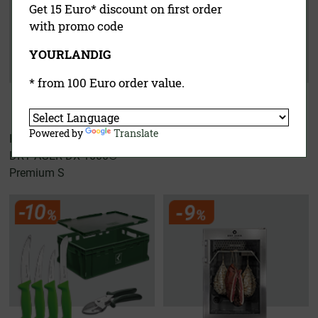
Get 15 Euro* discount on first order
with promo code
YOURLANDIG
* from 100 Euro order value.
Powered by
Translate
Hunters Kit
Wurster Experten Set
DRY AGER DX 1000®
Premium S