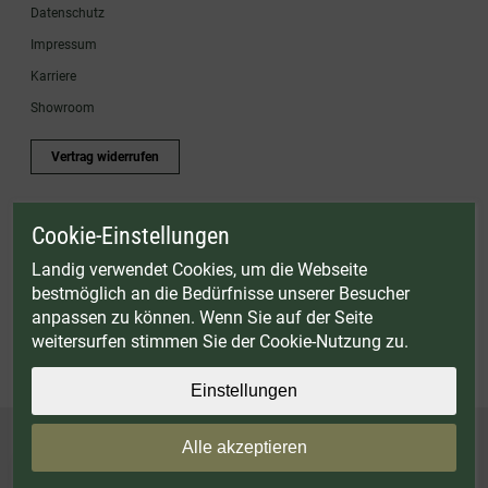
Datenschutz
Impressum
Karriere
Showroom
Vertrag widerrufen
Cookie-Einstellungen
* Gültig bis einschließlich 17.08.2026. Keine Barauszahlung möglich. Nicht mit
anderen Gutscheinaktionen kombinierbar. Nur gültig für Fleischwölfe und ausgewählte
Landig verwendet Cookies, um die Webseite
Zubehörartikel. Nicht einlösbar auf bereits rabattierte Sets.
bestmöglich an die Bedürfnisse unserer Besucher
© Landig 1982-2026 (44 Jahre Qualität)
anpassen zu können. Wenn Sie auf der Seite
Alle Preise inkl. gesetzl. Mehrwertsteuer, zuzüglich Versandkosten
weitersurfen stimmen Sie der Cookie-Nutzung zu.
Weitere Marken oder Shops der Landig + Lava GmbH & Co. KG:
LAVA - Vakuumiergeräte
|
DRY AGER - Reifeschränke
|
VIESSMANN - Kühlzellen
Einstellungen
Alle akzeptieren