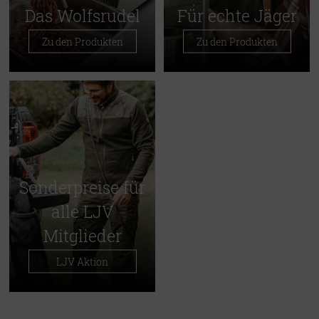
Das Wolfsrudel
Für echte Jäger
Zu den Produkten
Zu den Produkten
Sonderpreise für
alle LJV
Mitglieder
LJV Aktion