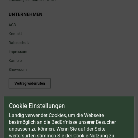
UNTERNEHMEN
AGB
Kontakt
Datenschutz
Impressum
Karriere
Showroom
Vertrag widerrufen
Cookie-Einstellungen
* Gültig bis einschließlich 17.08.2026. Keine Barauszahlung möglich. Nicht mit
anderen Gutscheinaktionen kombinierbar. Nur gültig für Fleischwölfe und ausgewählte
Landig verwendet Cookies, um die Webseite
Zubehörartikel. Nicht einlösbar auf bereits rabattierte Sets.
bestmöglich an die Bedürfnisse unserer Besucher
© Landig 1982-2026 (44 Jahre Qualität)
anpassen zu können. Wenn Sie auf der Seite
Alle Preise inkl. gesetzl. Mehrwertsteuer, zuzüglich Versandkosten
weitersurfen stimmen Sie der Cookie-Nutzung zu.