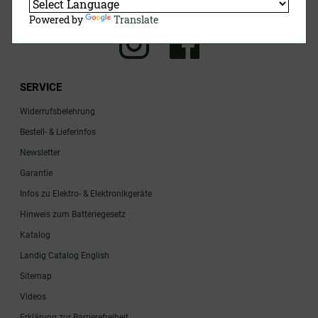
Powered by
Translate
SERVICE
Widerrufsbelehrung
Bestell- & Lieferinfos
Newsletter
Garantie
Infos zu Elektro- & Elektronikgeräte
Hinweis zum Batteriegesetz
Katalog
Landig Catalog English
Sitemap
Videos
Erklärung zur Barrierefreiheit