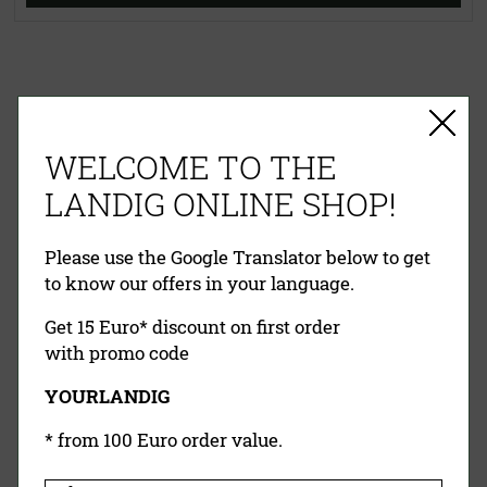
EINFACHE ZAHLUNG
RECHNUNG
VORKASSE
PAYPAL
WELCOME TO THE
KREDITKARTE
NACHNAHME
LANDIG ONLINE SHOP!
Please use the Google Translator below to get
to know our offers in your language.
Get 15 Euro* discount on first order
with promo code
YOURLANDIG
Landig Newsletter
* from 100 Euro order value.
Jetzt Anmelden