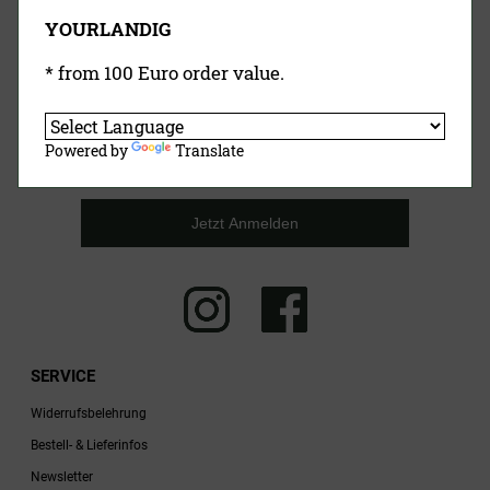
YOURLANDIG
* from 100 Euro order value.
Powered by
Translate
Landig Newsletter
Jetzt Anmelden
SERVICE
Widerrufsbelehrung
Bestell- & Lieferinfos
Newsletter