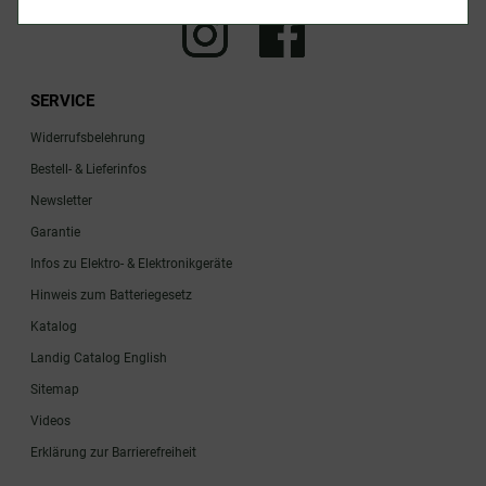
SERVICE
Widerrufsbelehrung
Bestell- & Lieferinfos
Newsletter
Garantie
Infos zu Elektro- & Elektronikgeräte
Hinweis zum Batteriegesetz
Katalog
Landig Catalog English
Sitemap
Videos
Erklärung zur Barrierefreiheit