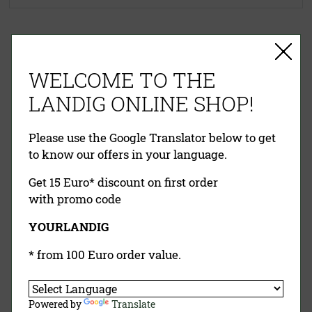
EINFACHE ZAHLUNG
RECHNUNG
VORKASSE
PAYPAL
WELCOME TO THE
KREDITKARTE
NACHNAHME
LANDIG ONLINE SHOP!
Please use the Google Translator below to get
to know our offers in your language.
Get 15 Euro* discount on first order
with promo code
YOURLANDIG
Landig Newsletter
* from 100 Euro order value.
Jetzt Anmelden
Powered by
Translate