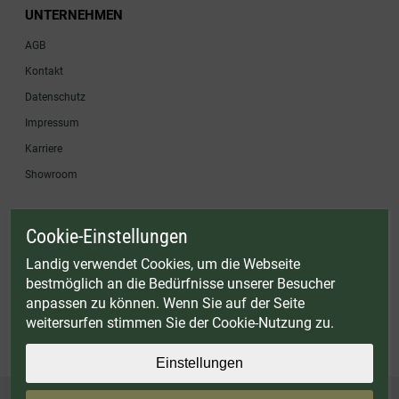
UNTERNEHMEN
AGB
Kontakt
Datenschutz
Impressum
Karriere
Showroom
Cookie-Einstellungen
* Gültig bis einschließlich 17.08.2026. Keine Barauszahlung möglich. Nicht mit
anderen Gutscheinaktionen kombinierbar. Nur gültig für Fleischwölfe und ausgewählte
Landig verwendet Cookies, um die Webseite
Zubehörartikel. Nicht einlösbar auf bereits rabattierte Sets.
bestmöglich an die Bedürfnisse unserer Besucher
© Landig 1982-2026 (44 Jahre Qualität)
anpassen zu können. Wenn Sie auf der Seite
Alle Preise inkl. gesetzl. Mehrwertsteuer, zuzüglich Versandkosten
weitersurfen stimmen Sie der Cookie-Nutzung zu.
Weitere Marken oder Shops der Landig + Lava GmbH & Co. KG:
LAVA - Vakuumiergeräte
|
DRY AGER - Reifeschränke
|
VIESSMANN - Kühlzellen
Einstellungen