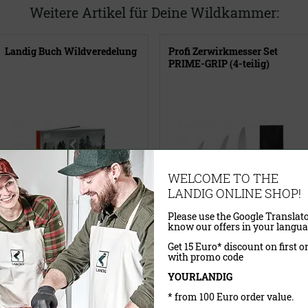
Weitere Artikel für Deine Wildkammer:
Landig Buch Wildveredelung
Profi Zerwirkmesser Set
PRIME-GRIP (4-teilig)
WELCOME TO THE
LANDIG ONLINE SHOP!
Please use the Google Translato
know our offers in your langua
Get 15 Euro* discount on first o
with promo code
Ausgabe
YOURLANDIG
* from 100 Euro order value.