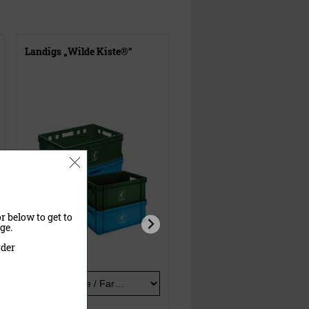
Landigs „Wilde Kiste®“
Schwarz & Wild -
Schutzhandschuhe
r below to get to
ge.
rder
Ausführung
Größe