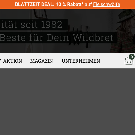
BLATTZEIT DEAL: 10 % Rabatt*
auf
Fleischwölfe
0
V-AKTION
MAGAZIN
UNTERNEHMEN