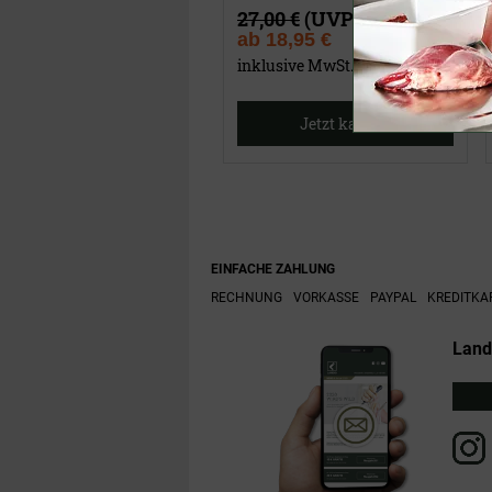
27,00 €
(UVP)
ab
18,95 €
inklusive MwSt.
Jetzt kaufen
EINFACHE ZAHLUNG
RECHNUNG
VORKASSE
PAYPAL
KREDITKA
Land