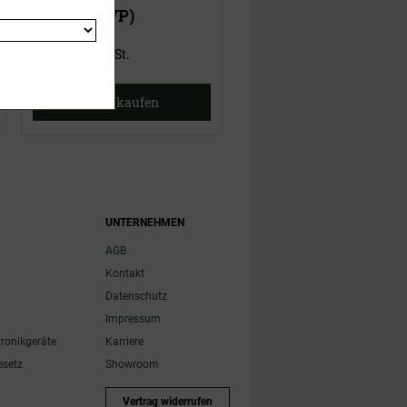
22,00 €
(UVP)
15,00 €
(UVP)
ab
15,95 €
ab
12,95 €
inklusive MwSt.
inklusive MwSt.
Jetzt kaufen
Jetzt kaufen
UNTERNEHMEN
AGB
Kontakt
Datenschutz
Impressum
tronikgeräte
Karriere
esetz
Showroom
Vertrag widerrufen