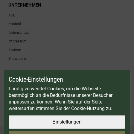
UNTERNEHMEN
AGB
Kontakt
Datenschutz
Impressum
Karriere
Showroom
Cookie-Einstellungen
* Gültig bis einschließlich 17.08.2026. Keine Barauszahlung möglich. Nicht mit
anderen Gutscheinaktionen kombinierbar. Nur gültig für Fleischwölfe und ausgewählte
Landig verwendet Cookies, um die Webseite
Zubehörartikel. Nicht einlösbar auf bereits rabattierte Sets.
bestmöglich an die Bedürfnisse unserer Besucher
© Landig 1982-2026 (44 Jahre Qualität)
anpassen zu können. Wenn Sie auf der Seite
Alle Preise inkl. gesetzl. Mehrwertsteuer, zuzüglich Versandkosten
weitersurfen stimmen Sie der Cookie-Nutzung zu.
Weitere Marken oder Shops der Landig + Lava GmbH & Co. KG:
LAVA - Vakuumiergeräte
|
DRY AGER - Reifeschränke
|
VIESSMANN - Kühlzellen
Einstellungen