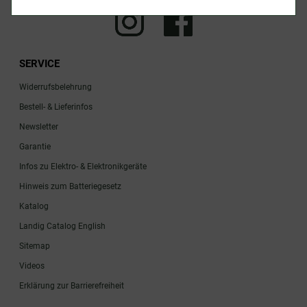
SERVICE
Widerrufsbelehrung
Bestell- & Lieferinfos
Newsletter
Garantie
Infos zu Elektro- & Elektronikgeräte
Hinweis zum Batteriegesetz
Katalog
Landig Catalog English
Sitemap
Videos
Erklärung zur Barrierefreiheit