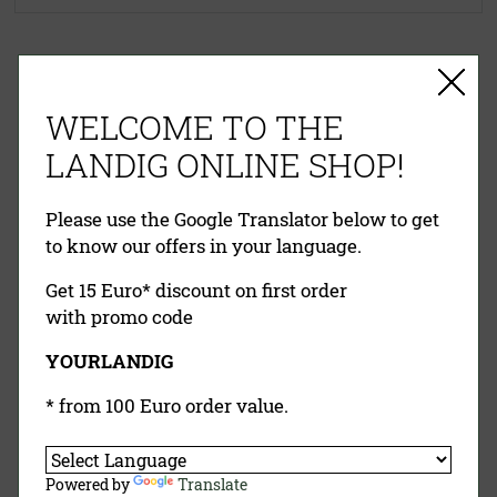
EINFACHE ZAHLUNG
RECHNUNG
VORKASSE
PAYPAL
WELCOME TO THE
KREDITKARTE
NACHNAHME
LANDIG ONLINE SHOP!
Please use the Google Translator below to get
to know our offers in your language.
Get 15 Euro* discount on first order
with promo code
YOURLANDIG
Landig Newsletter
* from 100 Euro order value.
Jetzt Anmelden
Powered by
Translate