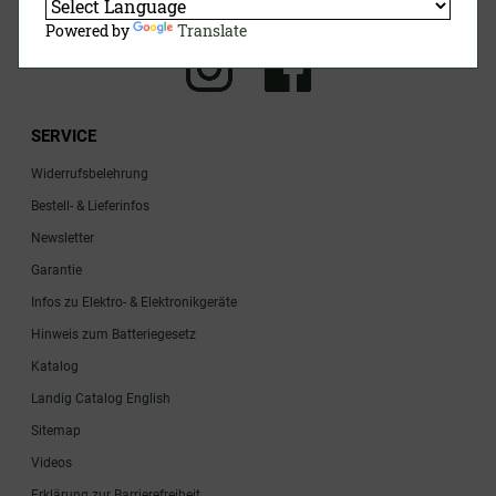
Powered by
Translate
SERVICE
Widerrufsbelehrung
Bestell- & Lieferinfos
Newsletter
Garantie
Infos zu Elektro- & Elektronikgeräte
Hinweis zum Batteriegesetz
Katalog
Landig Catalog English
Sitemap
Videos
Erklärung zur Barrierefreiheit