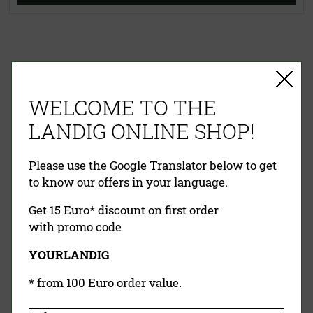
EINFACHE ZAHLUNG
RECHNUNG
VORKASSE
PAYPAL
WELCOME TO THE
KREDITKARTE
NACHNAHME
LANDIG ONLINE SHOP!
Please use the Google Translator below to get
to know our offers in your language.
Get 15 Euro* discount on first order
with promo code
YOURLANDIG
Landig Newsletter
* from 100 Euro order value.
Jetzt Anmelden