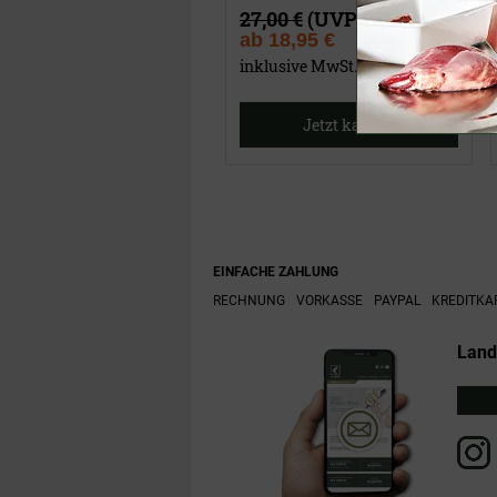
27,00 €
(UVP)
ab
18,95 €
inklusive MwSt.
Jetzt kaufen
EINFACHE ZAHLUNG
RECHNUNG
VORKASSE
PAYPAL
KREDITKA
Land