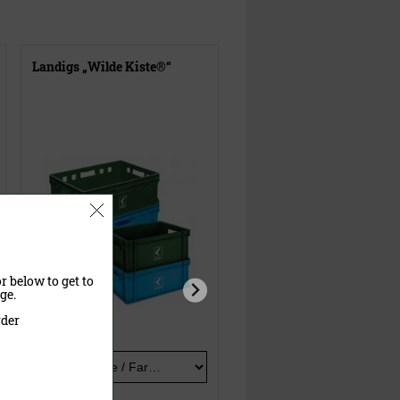
Landigs „Wilde Kiste®“
Schwarz & Wild -
Schutzhandschuhe
r below to get to
ge.
rder
Ausführung
Größe