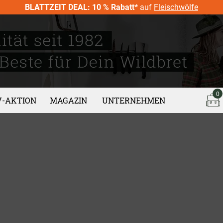
BLATTZEIT DEAL: 10 % Rabatt*
auf
Fleischwölfe
0
V-AKTION
MAGAZIN
UNTERNEHMEN