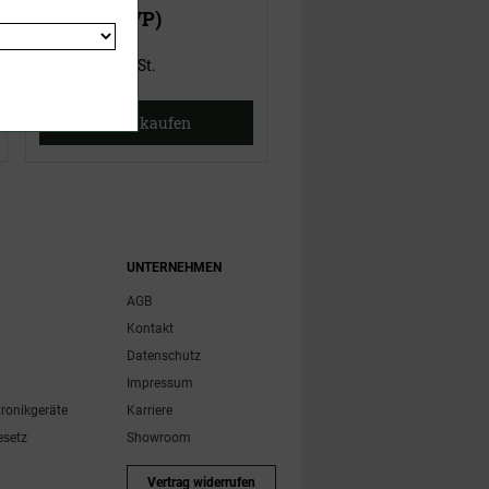
22,00 €
(UVP)
15,00 €
(UVP)
ab
15,95 €
ab
12,95 €
inklusive MwSt.
inklusive MwSt.
Jetzt kaufen
Jetzt kaufen
UNTERNEHMEN
AGB
Kontakt
Datenschutz
Impressum
tronikgeräte
Karriere
esetz
Showroom
Vertrag widerrufen