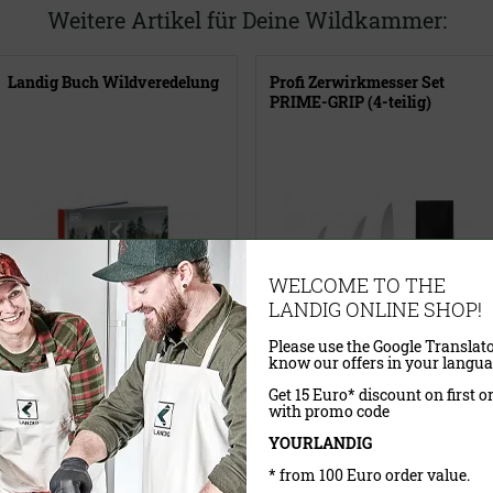
Weitere Artikel für Deine Wildkammer:
Landig Buch Wildveredelung
Profi Zerwirkmesser Set
PRIME-GRIP (4-teilig)
WELCOME TO THE
LANDIG ONLINE SHOP!
Please use the Google Translato
know our offers in your langua
Get 15 Euro* discount on first o
with promo code
Ausgabe
YOURLANDIG
* from 100 Euro order value.