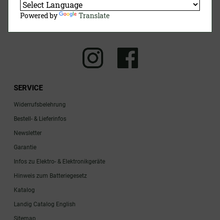
Powered by
Translate
Jetzt Anmelden
SERVICE
Widerrufsbelehrung
Bestell- & Lieferinfos
Newsletter
Garantie
Infos zu Elektro- & Elektronikgeräte
Hinweis zum Batteriegesetz
Katalog
Landig Catalog English
Sitemap