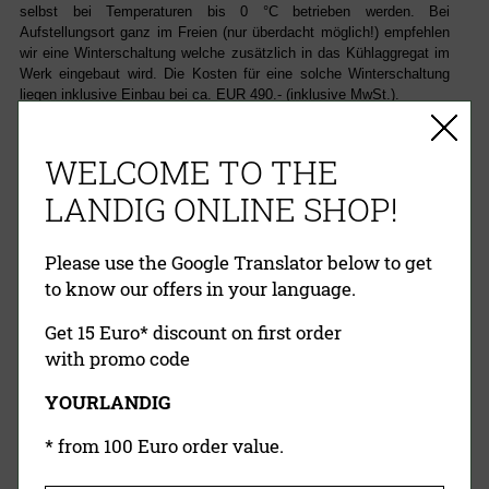
selbst bei Temperaturen bis 0 °C betrieben werden. Bei
Aufstellungsort ganz im Freien (nur überdacht möglich!) empfehlen
wir eine Winterschaltung welche zusätzlich in das Kühlaggregat im
Werk eingebaut wird. Die Kosten für eine solche Winterschaltung
liegen inklusive Einbau bei ca. EUR 490.- (inklusive MwSt.).
WELCOME TO THE
EINFACHE ZAHLUNG
LANDIG ONLINE SHOP!
RECHNUNG
VORKASSE
PAYPAL
KREDITKARTE
NACHNAHME
Please use the Google Translator below to get
to know our offers in your language.
Get 15 Euro* discount on first order
with promo code
YOURLANDIG
* from 100 Euro order value.
Landig Newsletter