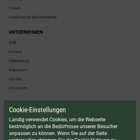
Videos
Erklärung zur Barrierefreiheit
UNTERNEHMEN
AGB
Kontakt
Datenschutz
Impressum
Karriere
Showroom
Cookie-Einstellungen
* Gültig bis einschließlich 17.08.2026. Keine Barauszahlung möglich. Nicht mit
anderen Gutscheinaktionen kombinierbar. Nur gültig für Fleischwölfe und ausgewählte
Landig verwendet Cookies, um die Webseite
Zubehörartikel. Nicht einlösbar auf bereits rabattierte Sets.
bestmöglich an die Bedürfnisse unserer Besucher
© Landig 1982-2026 (44 Jahre Qualität)
anpassen zu können. Wenn Sie auf der Seite
Alle Preise inkl. gesetzl. Mehrwertsteuer, zuzüglich Versandkosten