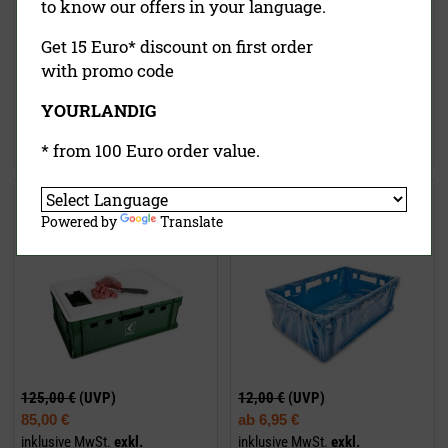
to know our offers in your language.
Get 15 Euro* discount on first order
35,90 €
(UVP)
70,00 €
(UVP)
with promo code
ab
27,50 €
54,90 €
inklusive MwSt.
exkl.
inklusive MwSt.
exkl.
YOURLANDIG
Versandkosten
Versandkosten
Jetzt kaufen
Jetzt kaufen
* from 100 Euro order value.
Schneidauflage für Wilde Kiste
Einlegebeutel für Wilde Kiste®
Powered by
Translate
125,00 €
(UVP)
12,00 €
(UVP)
85,00 €
ab
6,95 €
inklusive MwSt.
exkl.
inklusive MwSt.
exkl.