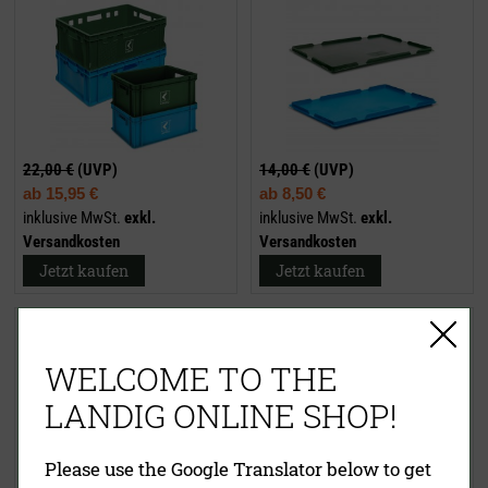
22,00 €
(UVP)
14,00 €
(UVP)
ab
15,95 €
ab
8,50 €
inklusive MwSt.
exkl.
inklusive MwSt.
exkl.
Versandkosten
Versandkosten
Jetzt kaufen
Jetzt kaufen
Landigs „Wilde Wanne“
Rollwagen mit Bremse
WELCOME TO THE
LANDIG ONLINE SHOP!
Please use the Google Translator below to get