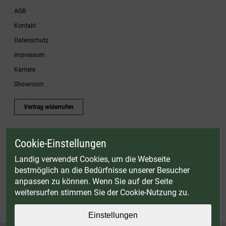
AGB
Kontakt
Datenschutz
Impressum
Karriere
Showroom
Vertrag widerrufen
Cookie-Einstellungen
* Gültig bis einschließlich 17.08.2026. Keine Barauszahlung möglich. Nicht mit
anderen Gutscheinaktionen kombinierbar. Nur gültig für Fleischwölfe und ausgewählte
Landig verwendet Cookies, um die Webseite
Zubehörartikel. Nicht einlösbar auf bereits rabattierte Sets.
bestmöglich an die Bedürfnisse unserer Besucher
© Landig 1982-2026 (44 Jahre Qualität)
anpassen zu können. Wenn Sie auf der Seite
Alle Preise inkl. gesetzl. Mehrwertsteuer, zuzüglich Versandkosten
weitersurfen stimmen Sie der Cookie-Nutzung zu.
Weitere Marken oder Shops der Landig + Lava GmbH & Co. KG:
LAVA - Vakuumiergeräte
|
DRY AGER - Reifeschränke
|
VIESSMANN - Kühlzellen
Einstellungen