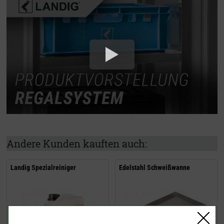
Andere Kunden kauften auch:
Landig Spezialreiniger
Edelstahl Schweißwanne