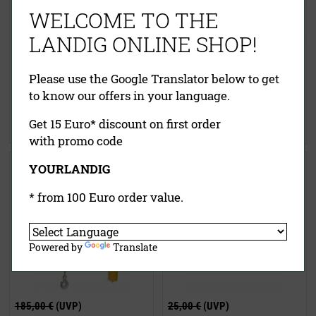
WELCOME TO THE
LANDIG ONLINE SHOP!
210,00 €
(UVP)
14,90 €
(UVP)
169,00 €
Please use the Google Translator below to get
ab
10,95 €
inklusive MwSt.
exkl.
to know our offers in your language.
inklusive MwSt.
exkl.
Versandkosten
Versandkosten
Get 15 Euro* discount on first order
Jetzt kaufen
Jetzt kaufen
with promo code
Elektro-Seilwinde
Wildkammerschild
YOURLANDIG
* from 100 Euro order value.
Powered by
Translate
185,00 €
(UVP)
25,00 €
(UVP)