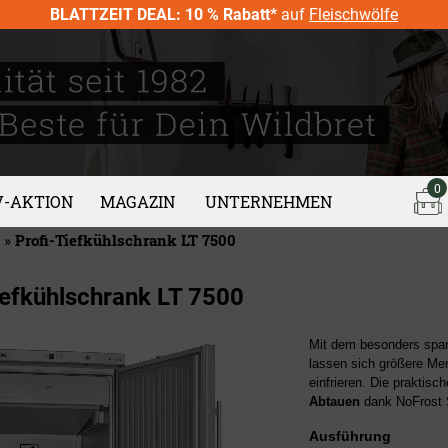
BLATTZEIT DEAL: 10 % Rabatt*
auf
Fleischwölfe
0
V-AKTION
MAGAZIN
UNTERNEHMEN
»
Profi-Tiefkühlschrank LT 7500
iefkühlschrank LT 7500
Mit dem besonders sp
lassen sich größere Me
einfrieren. Die praktisc
Abtauen
dank NoFrost
Ausführung