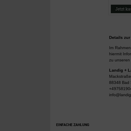
Jetzt k
Details zu
Im Rahmen d
hiermit Info
zu unseren 
Landig + 
Mackstraße
88348 Bad 
+49758190
info@landi
EINFACHE ZAHLUNG