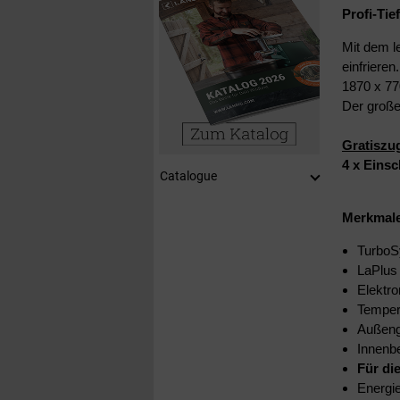
Profi-Tie
Mit dem l
einfriere
1870 x 77
Der große 
Gratiszug
4 x Einsc
Catalogue
Merkmale
TurboSy
LaPlus
Elektr
Tempera
Außeng
Innenbe
Für di
Energi