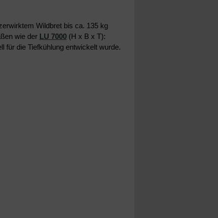
erwirktem Wildbret bis ca. 135 kg
maßen wie der
LU 7000
(H x B x T):
für die Tiefkühlung entwickelt wurde.