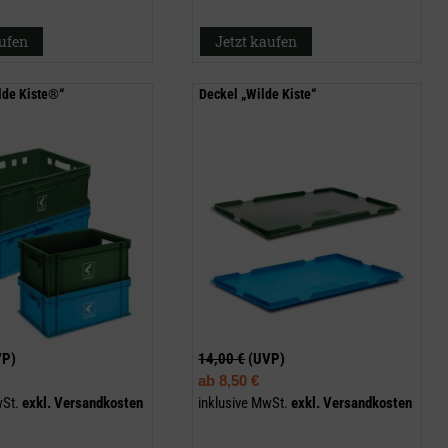
aufen
Jetzt kaufen
lde Kiste®“
Deckel „Wilde Kiste“
VP)
14,00 €
(UVP)
ab
8,50 €
wSt.
exkl.
Versandkosten
inklusive MwSt.
exkl.
Versandkosten