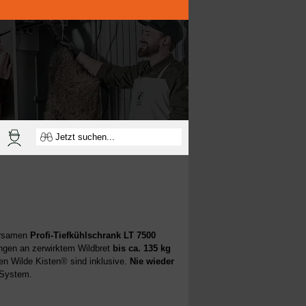
arsamen
Profi-Tiefkühlschrank LT 7500
ngen an zerwirktem Wildbret
bis ca. 135 kg
hen Wilde Kisten
®
sind inklusive.
Nie wieder
 System.