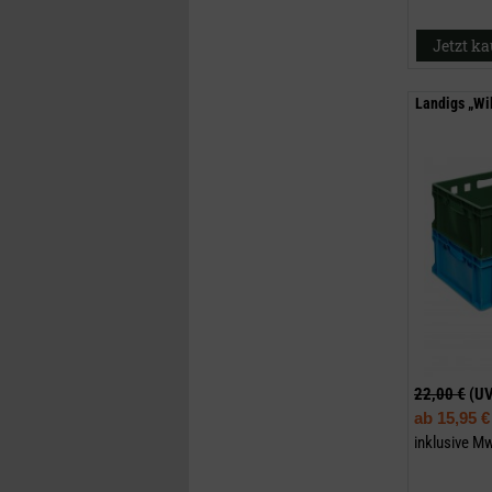
Jetzt k
Landigs „Wi
22,00 €
(U
ab
15,95 €
inklusive M