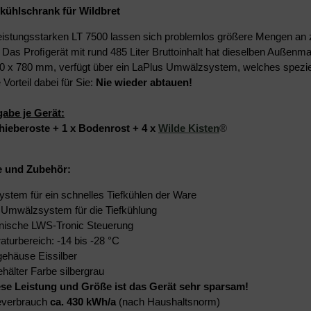
fkühlschrank für Wildbret
eistungsstarken LT 7500 lassen sich problemlos größere Mengen an z
n. Das Proﬁgerät mit rund 485 Liter Bruttoinhalt hat dieselben Außen
0 x 780 mm, verfügt über ein LaPlus Umwälzsystem, welches speziell 
Vorteil dabei für Sie:
Nie wieder abtauen!
abe je Gerät:
hieberoste + 1 x Bodenrost + 4 x
Wilde Kisten
®
 und Zubehör:
stem für ein schnelles Tiefkühlen der Ware
 Umwälzsystem für die Tiefkühlung
onische LWS-Tronic Steuerung
turbereich: -14 bis -28 °C
ehäuse Eissilber
hälter Farbe silbergrau
ese Leistung und Größe ist das Gerät sehr sparsam!
everbrauch
ca. 430 kWh/a
(nach Haushaltsnorm)