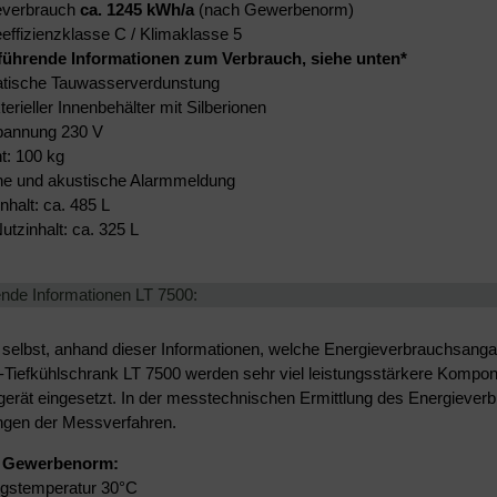
everbrauch
ca. 1245 kWh/a
(nach Gewerbenorm)
effizienzklasse C / Klimaklasse 5
führende Informationen zum Verbrauch, siehe unten*
tische Tauwasserverdunstung
terieller Innenbehälter mit Silberionen
annung 230 V
t: 100 kg
he und akustische Alarmmeldung
Inhalt: ca. 485 L
utzinhalt: ca. 325 L
ende Informationen LT 7500:
elbst, anhand dieser Informationen, welche Energieverbrauchsangab
-Tiefkühlschrank LT 7500 werden sehr viel leistungsstärkere Kompon
erät eingesetzt. In der messtechnischen Ermittlung des Energiever
gen der Messverfahren.
t nach Gewerbenorm:
bungstemperatur 30°C