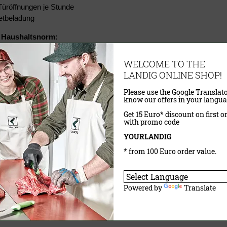
ere Türöffnungen je Stunde
sspaketbeladung
 Haushaltsnorm:
ierter Wert aus den Umgebungstemperaturen 16°C und 32°C
röffnungen
WELCOME TO THE
spaketbeladung
LANDIG ONLINE SHOP!
terne Beurteilung:
Please use the Google Translato
know our offers in your langua
 im Jagdbereich / haushaltsnahen Umfeld gilt die Annahme, dass die
ät in der Realität nämlich weder bei 30°C aufgestellt und betrieben, n
Get 15 Euro* discount on first o
with promo code
das beim Testverfahren nach Gewerbenorm der Fall wäre.
YOURLANDIG
* from 100 Euro order value.
& Downloads:
gsanleitung
Powered by
Translate