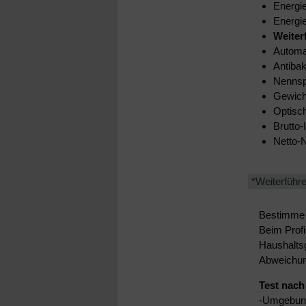
Energi
Energie
Weiter
Automa
Antibak
Nennsp
Gewich
Optisc
Brutto-
Netto-N
*Weiterführ
Bestimme s
Beim Profi
Haushaltsg
Abweichun
Tes
-Umge