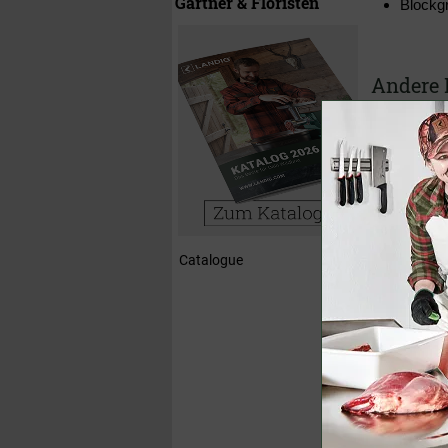
Gärtner & Floristen
Blockg
Andere 
Profi Schnei
Catalogue
36,50 €
(U
ab
27,50 €
inklusive M