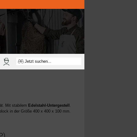
ät. Mit stabilem
Edelstahl-Untergestell
.
fblock in der Größe 400 x 400 x 100 mm.
P)