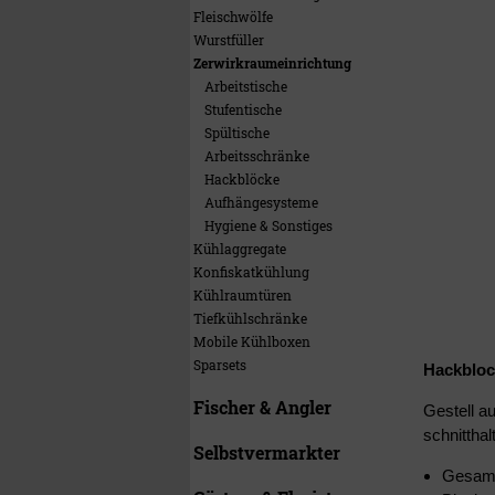
Fleischwölfe
Wurstfüller
Zerwirkraumeinrichtung
Arbeitstische
Stufentische
Spültische
Arbeitsschränke
Hackblöcke
Aufhängesysteme
Hygiene & Sonstiges
Kühlaggregate
Konfiskatkühlung
Kühlraumtüren
Tiefkühlschränke
Mobile Kühlboxen
Sparsets
Hackbloc
Fischer & Angler
Gestell a
schnittha
Selbstvermarkter
Gesam