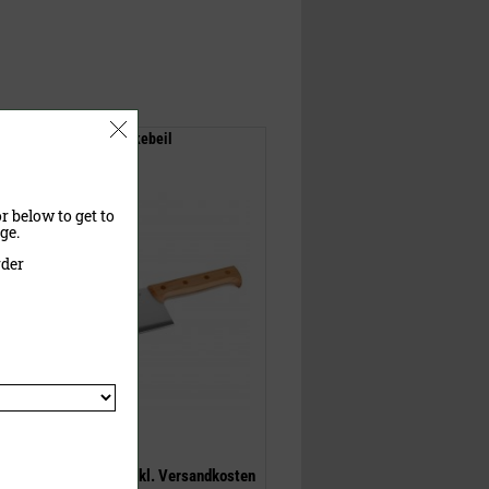
DRY AGER® - Hackebeil
r below to get to
ge.
rder
140,00 €
(UVP)
109,00 €
inklusive MwSt.
exkl.
Versandkosten