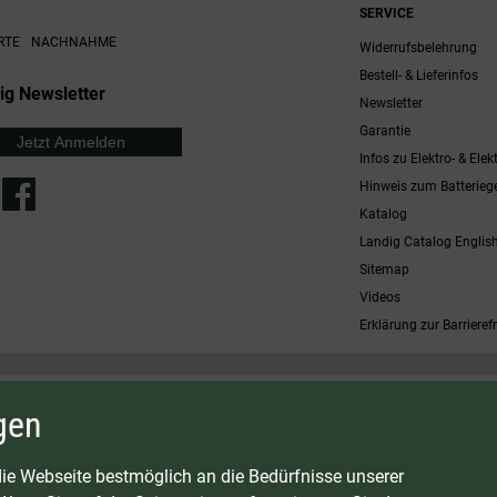
SERVICE
RTE
NACHNAHME
Widerrufsbelehrung
Bestell- & Lieferinfos
ig Newsletter
Newsletter
Garantie
Jetzt Anmelden
Infos zu Elektro- & Elek
Hinweis zum Batterieg
Katalog
Landig Catalog Englis
Sitemap
Videos
Erklärung zur Barrierefr
 möglich. Nicht mit anderen Gutscheinaktionen kombinierbar. Nur gültig für Fleischwölfe und ausgewählte
gen
osten
G:
LAVA - Vakuumiergeräte
|
DRY AGER - Reifeschränke
|
VIESSMANN - Kühlzellen
ie Webseite bestmöglich an die Bedürfnisse unserer