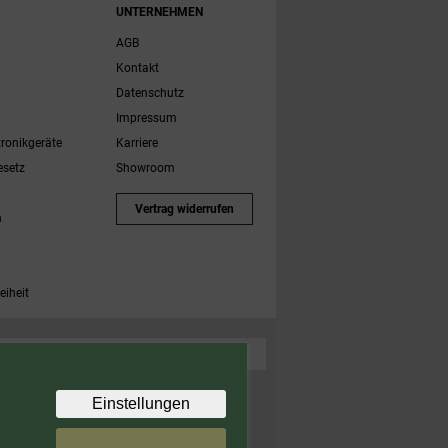
UNTERNEHMEN
AGB
Kontakt
Datenschutz
Impressum
tronikgeräte
Karriere
esetz
Showroom
Vertrag widerrufen
h
eiheit
 Zubehörartikel. Nicht einlösbar auf bereits rabattierte
Einstellungen