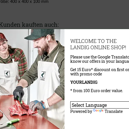
röße: 400 x 400 x 100 mm
Kunden kauften auch:
debrett
Spalter - Hacker Diamantserie
WELCOME TO THE
LANDIG ONLINE SHOP!
Please use the Google Translato
know our offers in your langua
Get 15 Euro* discount on first o
with promo code
YOURLANDIG
* from 100 Euro order value.
Powered by
Translate
VP)
53,00 €
(UVP)
39,50 €
wSt.
exkl.
Versandkosten
inklusive MwSt.
exkl.
Versandkosten