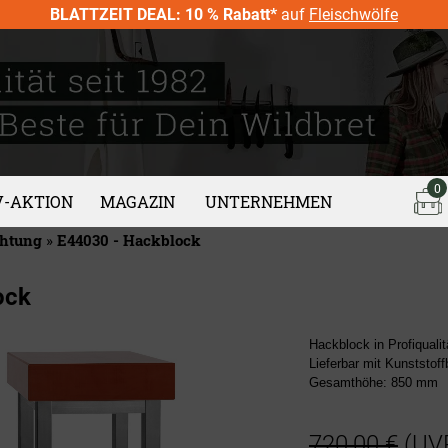
BLATTZEIT DEAL: 10 % Rabatt*
auf
Fleischwölfe
0
V-AKTION
MAGAZIN
UNTERNEHMEN
chtung
»
E44030 - Hackblock
ock
Hackblock in Profiqualit
Lieferbar mit Kunststof
Gesamthöhe: 850 mm
720,00 €
(UV