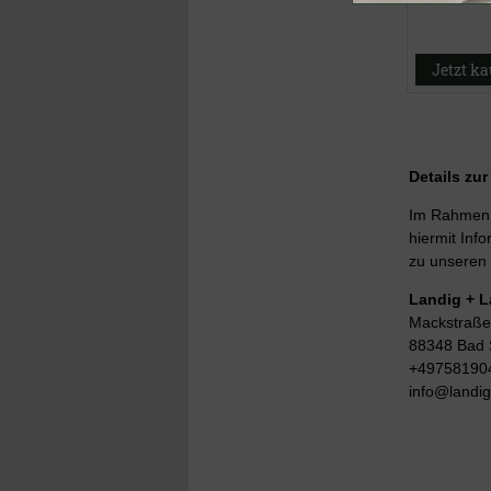
Jetzt k
Details zu
Im Rahmen d
hiermit Info
zu unseren 
Landig + 
Mackstraße
88348 Bad 
+49758190
info@landi