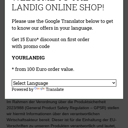
LANDIG ONLINE SHOP!
Please use the Google Translator below to get
to know our offers in your language.
10,90 €
(UVP)
59,90 €
Get 15 Euro* discount on first order
ab
8,95 €
inklusive MwSt.
exkl.
with promo code
inklusive MwSt.
exkl.
Versandkosten
Versandkosten
YOURLANDIG
Jetzt kaufen
Jetzt kaufen
* from 100 Euro order value.
Powered by
Translate
Details zur Produktsicherheit
Im Rahmen der Verordnung über die Produktsicherheit
2023/988 (General Product Safety Regulation – GPSR) stellen
wir hiermit Informationen über den verantwortlichen
Wirtschaftsakteur bereit. Dieser ist für die Einhaltung der EU-
Vorschriften zu unseren Produkten verantwortlich und lautet,