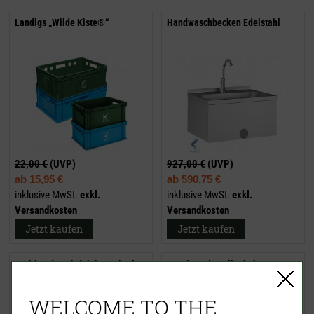
Landigs „Wilde Kiste®“
Handwaschbecken Edelstahl
22,00 €
(UVP)
927,00 €
(UVP)
ab
15,95 €
ab
590,75 €
inklusive MwSt.
exkl.
inklusive MwSt.
exkl.
Versandkosten
Versandkosten
Jetzt kaufen
Jetzt kaufen
Breitband Desinfektionsmittel
Wand-Papierrollenhalter
Jäger Edition
WELCOME TO THE