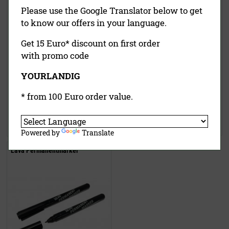
Please use the Google Translator below to get
to know our offers in your language.
Get 15 Euro* discount on first order
with promo code
YOURLANDIG
319,00 €
19,90 €
(UVP)
inklusive MwSt.
exkl.
ab
15,95 €
* from 100 Euro order value.
Versandkosten
inklusive MwSt.
exkl.
Versandkosten
Jetzt kaufen
Jetzt kaufen
Powered by
Translate
Lava Permanentmarker