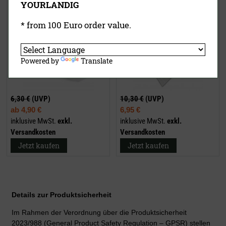
YOURLANDIG
* from 100 Euro order value.
Powered by
Translate
6,30 €
(UVP)
10,30 €
(UVP)
ab
4,90 €
6,95 €
inklusive MwSt.
exkl.
inklusive MwSt.
exkl.
Versandkosten
Versandkosten
Jetzt kaufen
Jetzt kaufen
Details zur Produktsicherheit
Im Rahmen der Verordnung über die Produktsicherheit
2023/988 (General Product Safety Regulation – GPSR) stellen