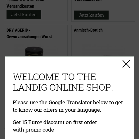
Versandkosten
Jetzt kaufen
Jetzt kaufen
DRY AGER® -
Anmisch-Bottich
Gewürzmischungen Wurst
WELCOME TO THE
LANDIG ONLINE SHOP!
ab
23,90 €
16,50 €
(UVP)
inklusive MwSt.
exkl.
ab
14,85 €
Please use the Google Translator below to get
Versandkosten
inklusive MwSt.
exkl.
to know our offers in your language.
Versandkosten
Jetzt kaufen
Get 15 Euro* discount on first order
Jetzt kaufen
with promo code
Gewürzdose für die Wildkammer
Starterkulturen Rohwurst