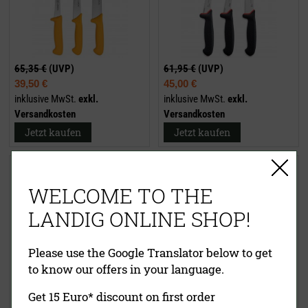
65,35 €
(UVP)
61,95 €
(UVP)
39,50 €
45,00 €
inklusive MwSt.
exkl.
inklusive MwSt.
exkl.
Versandkosten
Versandkosten
Jetzt kaufen
Jetzt kaufen
Profi Messerset (4-teilig)
Fleischermesser einzeln (gelb)
WELCOME TO THE
LANDIG ONLINE SHOP!
Please use the Google Translator below to get
to know our offers in your language.
Get 15 Euro* discount on first order
75,00 €
(UVP)
19,00 €
(UVP)