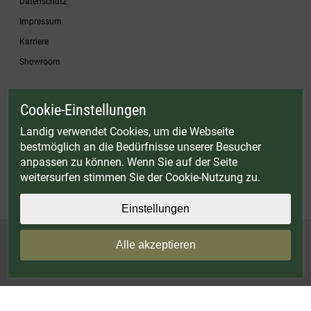
Datenschutz
Impressum
Karriere
Showroom
Cookie-Einstellungen
* Gültig bis einschließlich 17.08.2026. Keine Barauszahlung möglich. Nicht mit
anderen Gutscheinaktionen kombinierbar. Nur gültig für Fleischwölfe und ausgewählte
Landig verwendet Cookies, um die Webseite
Zubehörartikel. Nicht einlösbar auf bereits rabattierte Sets.
bestmöglich an die Bedürfnisse unserer Besucher
© Landig 1982-2026 (44 Jahre Qualität)
anpassen zu können. Wenn Sie auf der Seite
Alle Preise inkl. gesetzl. Mehrwertsteuer, zuzüglich Versandkosten
weitersurfen stimmen Sie der Cookie-Nutzung zu.
Weitere Marken oder Shops der Landig + Lava GmbH & Co. KG:
LAVA - Vakuumiergeräte
|
DRY AGER - Reifeschränke
|
VIESSMANN - Kühlzellen
Einstellungen
Alle akzeptieren