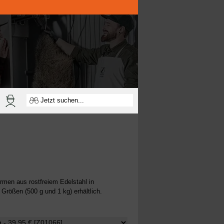
rmen aus rostfreiem Edelstahl in
 Größen (500 g und 1 kg) erhältlich
.