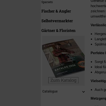
Genieße d
Sparsets
hochwerti
Fischer & Angler
zeichnen 
umweltfre
Selbstvermarkter
Verlässli
Gärtner & Floristen
Hergest
Langleb
Spülma
Perfekte
Sorgt f
Ideal f
Abgeru
Vielseiti
Auch g
Catalogue
Metzgerq