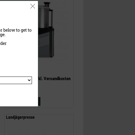
r below to get to
ge.
rder
1.740,00 €
(UVP)
1.099,00 €
inklusive MwSt.
exkl.
Versandkosten
Jetzt kaufen
Landjägerpresse