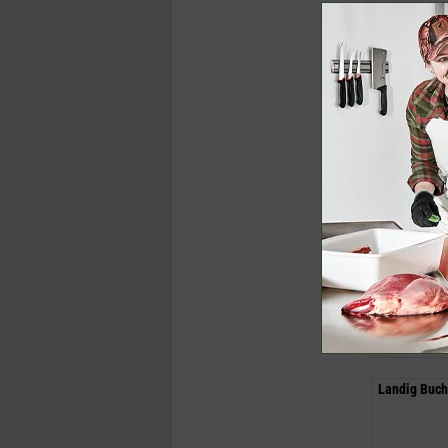
27,00 €
(U
ab
18,95 €
inklusive M
Jetzt k
Landig Buch