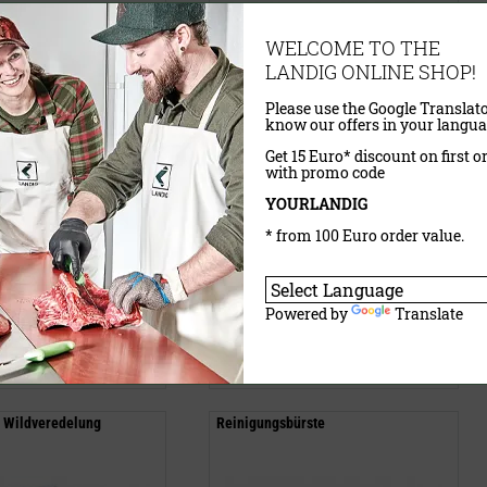
WELCOME TO THE
LANDIG ONLINE SHOP!
Please use the Google Translato
know our offers in your langua
Get 15 Euro* discount on first o
with promo code
YOURLANDIG
* from 100 Euro order value.
VP)
282,95 €
(UVP)
ab
240,50 €
wSt.
exkl.
Versandkosten
inklusive MwSt.
exkl.
Versandkosten
Powered by
Translate
aufen
Jetzt kaufen
 Wildveredelung
Reinigungsbürste