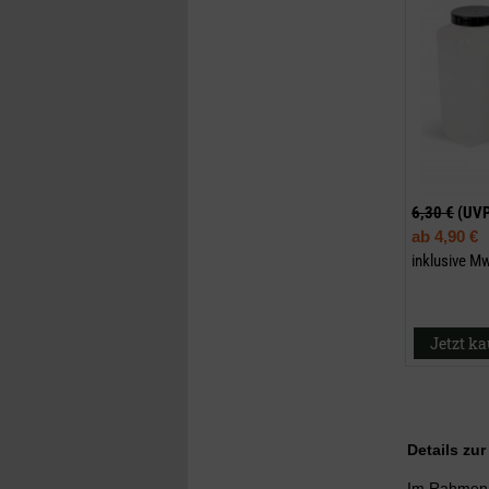
6,30 €
(UV
ab
4,90 €
inklusive M
Jetzt k
Details zu
Im Rahmen d