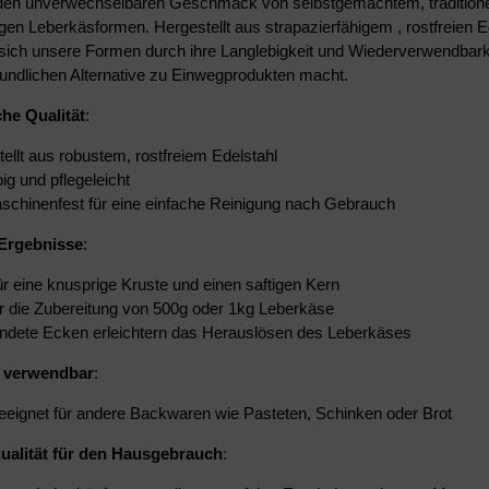
en unverwechselbaren Geschmack von selbstgemachtem, traditione
gen Leberkäsformen. Hergestellt aus strapazierfähigem , rostfreien Ed
sich unsere Formen durch ihre Langlebigkeit und Wiederverwendbarke
undlichen Alternative zu Einwegprodukten macht.
che Qualität
:
ellt aus robustem, rostfreiem Edelstahl
ig und pflegeleicht
schinenfest für eine einfache Reinigung nach Gebrauch
 Ergebnisse
:
ür eine knusprige Kruste und einen saftigen Kern
ür die Zubereitung von 500g oder 1kg Leberkäse
ndete Ecken erleichtern das Herauslösen des Leberkäses
g verwendbar
:
eeignet für andere Backwaren wie Pasteten, Schinken oder Brot
ualität für den Hausgebrauch
: