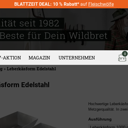
BLATTZEIT DEAL: 10 % Rabatt*
auf
Fleischwölfe
0
V-AKTION
MAGAZIN
UNTERNEHMEN
ng
»
Leberkäsform Edelstahl
sform Edelstahl
Hochwertige Leberkäsfo
Metzgerqualität. In zwei
Ausführung