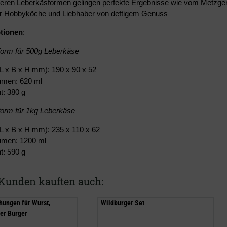
seren Leberkäsformen gelingen perfekte Ergebnisse wie vom Metzge
für Hobbyköche und Liebhaber von deftigem Genuss
ptionen
:
orm für 500g Leberkäse
L x B x H mm): 190 x 90 x 52
lumen: 620 ml
t: 380 g
orm für 1kg Leberkäse
L x B x H mm): 235 x 110 x 62
lumen: 1200 ml
t: 590 g
Kunden kauften auch:
ungen für Wurst,
Wildburger Set
er Burger