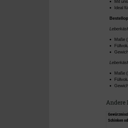
Mit un
Ideal 
Bestello
Leberkäsf
Maße (
Füllvo
Gewich
Leberkäsf
Maße (
Füllvo
Gewich
Andere 
Gewürzmisch
Schinken od