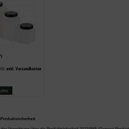
P)
wSt.
exkl.
Versandkosten
aufen
r Produktsicherheit
er Verordnung über die Produktsicherheit 2023/988 (General Product 