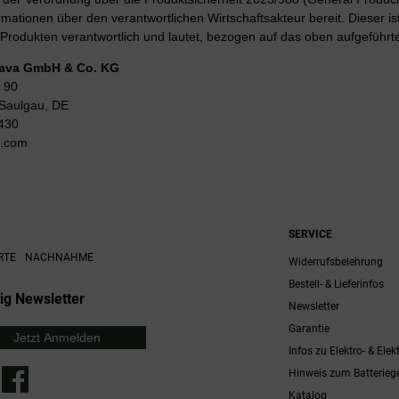
rmationen über den verantwortlichen Wirtschaftsakteur bereit. Dieser is
Produkten verantwortlich und lautet, bezogen auf das oben aufgeführte
Lava GmbH & Co. KG
 90
Saulgau, DE
430
g.com
SERVICE
RTE
NACHNAHME
Widerrufsbelehrung
Bestell- & Lieferinfos
ig Newsletter
Newsletter
Garantie
Jetzt Anmelden
Infos zu Elektro- & Elek
Hinweis zum Batterieg
Katalog