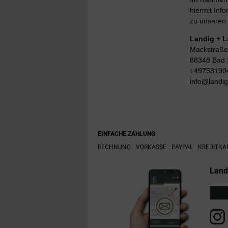
hiermit Info
zu unseren 
Landig + 
Mackstraße
88348 Bad 
+49758190
info@landi
EINFACHE ZAHLUNG
RECHNUNG
VORKASSE
PAYPAL
KREDITKA
Land