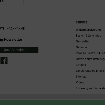
0 €
SERVICE
RTE
NACHNAHME
Widerrufsbelehrung
Bestell- & Lieferinfos
ig Newsletter
Newsletter
Garantie
Jetzt Anmelden
Infos zu Elektro- & Elek
Hinweis zum Batterieg
Katalog
Landig Catalog Englis
Sitemap
Videos
Erklärung zur Barrierefr
 möglich. Nicht mit anderen Gutscheinaktionen kombinierbar. Nur gültig für Fleischwölfe und ausgewählte