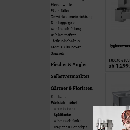
Fleischwölfe
Wurstfüller
Zerwirkraumeinrichtung
Kühlaggregate
Konfiskatkühlung
Kühlraumtüren
Tiefkühlschränke
Hygienewan
Mobile Kühlboxen
Sparsets
1.800,00 €
(UV
Fischer & Angler
ab
1.299,
Selbstvermarkter
Gärtner & Floristen
Kühlzellen
Edelstahlmöbel
Arbeitstische
Spültische
Arbeitsschränke
Hygiene & Sonstiges