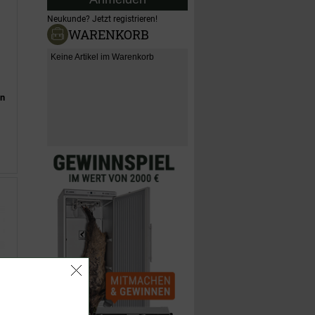
Neukunde?
Jetzt registrieren!
WARENKORB
Keine Artikel im Warenkorb
en