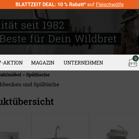
BLATTZEIT DEAL: 10 % Rabatt*
auf
Fleischwölfe
0
V-AKTION
MAGAZIN
UNTERNEHMEN
tahlmöbel
»
Spültische
becken und Spültische
uktübersicht