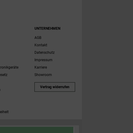
UNTERNEHMEN
AGB
Kontakt
Datenschutz
Impressum
tronikgeräte
Karriere
esetz
Showroom
Vertrag widerrufen
h
eiheit
 Zubehörartikel. Nicht einlösbar auf bereits rabattierte