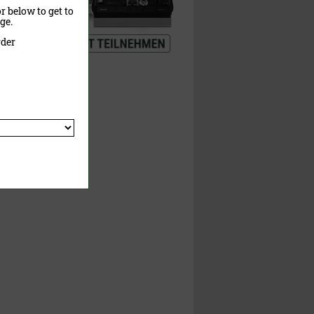
r below to get to
ne
ge.
rder