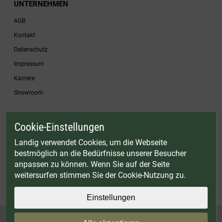
UNTERNEHMEN
AGB
Kontakt
Datenschutz
Impressum
Karriere
Showroom
Cookie-Einstellungen
* Gültig bis einschließlich 17.08.2026. Keine Barauszahlung möglich. Nicht mit
anderen Gutscheinaktionen kombinierbar. Nur gültig für Fleischwölfe und ausgewählte
Landig verwendet Cookies, um die Webseite
Zubehörartikel. Nicht einlösbar auf bereits rabattierte Sets.
bestmöglich an die Bedürfnisse unserer Besucher
© Landig 1982-2026 (44 Jahre Qualität)
anpassen zu können. Wenn Sie auf der Seite
Alle Preise inkl. gesetzl. Mehrwertsteuer, zuzüglich Versandkosten
weitersurfen stimmen Sie der Cookie-Nutzung zu.
Weitere Marken oder Shops der Landig + Lava GmbH & Co. KG:
LAVA - Vakuumiergeräte
|
DRY AGER - Reifeschränke
|
VIESSMANN - Kühlzellen
Einstellungen