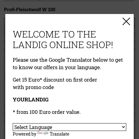
Profi-Fleischwolf W 100
Durchsatz:
Bis zu 100 kg Fleisch / h
Gehäuse:
Edelstahl rostfrei
WELCOME TO THE
Leistung Pmax:
790 Watt (Profi-Getriebe)
LANDIG ONLINE SHOP!
Drehmoment:
2,05 Nm
Permanente Luftkühlung,
Please use the Google Translator below to get
zweifachkugelgelagertes Getriebe
WolfsHeart™ Motor:
und hohes Drehmoment bei geringer
to know our offers in your language.
Leistungsaufnahme
Get 15 Euro* discount on first order
Aufnahme selbst großer Stücke,
with promo code
schnellerer Transport in den
BigFeed™ Wolf:
Schneidekopf, kein Überfüllen des
YOURLANDIG
Schneidesatzes möglich
Spannung:
230 V
* from 100 Euro order value.
Ein-/Ausschalter:
Serienmäßig
Schneidesystem
(Vorsatz, Schnecke,
Powered by
Translate
Edelstahl rostfrei
Messer, Lochscheibe