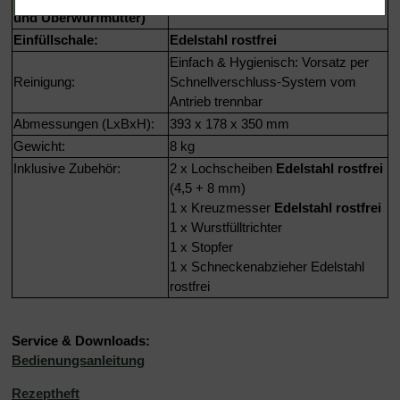
und Überwurfmutter)
Einfüllschale:
Edelstahl rostfrei
Einfach & Hygienisch: Vorsatz per
Reinigung:
Schnellverschluss-System vom
Antrieb trennbar
Abmessungen (LxBxH):
393 x 178 x 350 mm
Gewicht:
8 kg
Inklusive Zubehör:
2 x Lochscheiben
Edelstahl rostfrei
(4,5 + 8 mm)
1 x Kreuzmesser
Edelstahl rostfrei
1 x Wurstfülltrichter
1 x Stopfer
1 x Schneckenabzieher Edelstahl
rostfrei
Service & Downloads:
Bedienungsanleitung
Rezeptheft