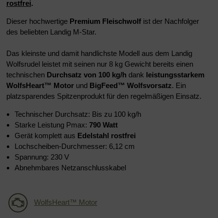
rostfrei
.
Dieser hochwertige
Premium Fleischwolf
ist der
Nachfolger
des beliebten Landig M-Star.
Das kleinste und damit handlichste Modell aus dem Landig
Wolfsrudel leistet mit seinen nur 8 kg Gewicht bereits einen
technischen
Durchsatz von 100 kg/h
dank
leistungsstarkem
WolfsHeart™ Motor
und
BigFeed™ Wolfsvorsatz
. Ein
platzsparendes Spitzenprodukt für den regelmäßigen Einsatz.
Technischer Durchsatz: Bis zu 100 kg/h
Starke Leistung Pmax:
790 Watt
Gerät komplett aus
Edelstahl rostfrei
Lochscheiben-Durchmesser: 6,12 cm
Spannung: 230 V
Abnehmbares Netzanschlusskabel
WolfsHeart™ Motor